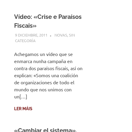
Vídeo: «Crise e Paraísos
Fiscais»
9 DICIEMBRE, 2011
DESARROLLO
NOVAS
,
SIN
CATEGORÍA
Achegamos un vídeo que se
enmarca nunha campaña en
contra dos paraísos fiscais, así on
explican: «Somos una coalición
de organizaciones de todo el
mundo que nos unimos con
un[…]
LER MÁIS
«Cambiar el sistema»,