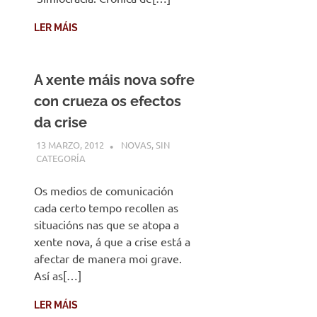
LER MÁIS
A xente máis nova sofre
con crueza os efectos
da crise
13 MARZO, 2012
DESARROLLO
NOVAS
,
SIN
CATEGORÍA
Os medios de comunicación
cada certo tempo recollen as
situacións nas que se atopa a
xente nova, á que a crise está a
afectar de manera moi grave.
Así as[…]
LER MÁIS