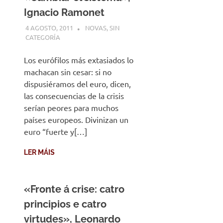
Ignacio Ramonet
4 AGOSTO, 2011
DESARROLLO
NOVAS
,
SIN
CATEGORÍA
Los eurófilos más extasiados lo
machacan sin cesar: si no
dispusiéramos del euro, dicen,
las consecuencias de la crisis
serían peores para muchos
países europeos. Divinizan un
euro “fuerte y[…]
LER MÁIS
«Fronte á crise: catro
principios e catro
virtudes», Leonardo