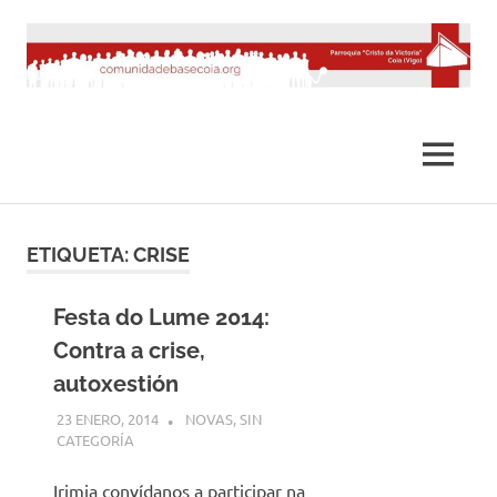
Saltar
al
contenido
MENÚ
ETIQUETA:
CRISE
Festa do Lume 2014:
Contra a crise,
autoxestión
23 ENERO, 2014
DESARROLLO
NOVAS
,
SIN
CATEGORÍA
Irimia convídanos a participar na