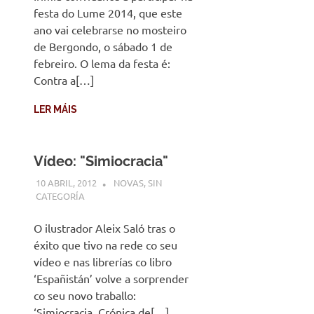
festa do Lume 2014, que este
ano vai celebrarse no mosteiro
de Bergondo, o sábado 1 de
febreiro. O lema da festa é:
Contra a[…]
LER MÁIS
Vídeo: "Simiocracia"
10 ABRIL, 2012
DESARROLLO
NOVAS
,
SIN
CATEGORÍA
O ilustrador Aleix Saló tras o
éxito que tivo na rede co seu
vídeo e nas librerías co libro
‘Españistán’ volve a sorprender
co seu novo traballo:
‘Simiocracia. Crónica de[…]