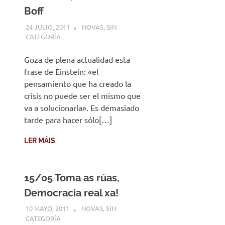
Boff
24 JULIO, 2011
DESARROLLO
NOVAS
,
SIN
CATEGORÍA
Goza de plena actualidad esta
frase de Einstein: «el
pensamiento que ha creado la
crisis no puede ser el mismo que
va a solucionarla». Es demasiado
tarde para hacer sólo[…]
LER MÁIS
15/05 Toma as rúas,
Democracia real xa!
10 MAYO, 2011
DESARROLLO
NOVAS
,
SIN
CATEGORÍA