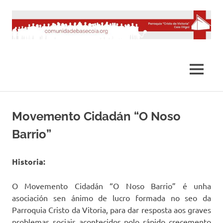
Saltar
al
contenido
MENÚ
Movemento Cidadán “O Noso
Barrio”
Historia:
O Movemento Cidadán “O Noso Barrio” é unha
asociación sen ánimo de lucro formada no seo da
Parroquia Cristo da Vitoria, para dar resposta aos graves
problemas sociais acontecidos polo rápido crecemento