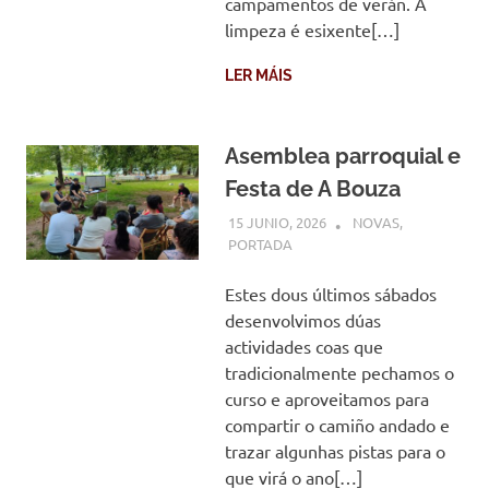
campamentos de verán. A
limpeza é esixente[…]
LER MÁIS
Asemblea parroquial e
Festa de A Bouza
15 JUNIO, 2026
COMUNIDADE
NOVAS
,
PORTADA
Estes dous últimos sábados
desenvolvimos dúas
actividades coas que
tradicionalmente pechamos o
curso e aproveitamos para
compartir o camiño andado e
trazar algunhas pistas para o
que virá o ano[…]