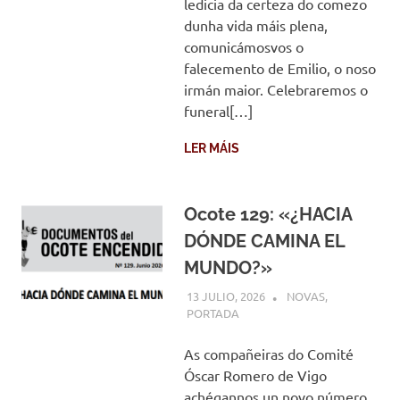
ledicia da certeza do comezo
dunha vida máis plena,
comunicámosvos o
falecemento de Emilio, o noso
irmán maior. Celebraremos o
funeral[…]
LER MÁIS
Ocote 129: «¿HACIA
DÓNDE CAMINA EL
MUNDO?»
13 JULIO, 2026
COMUNIDADE
NOVAS
,
PORTADA
As compañeiras do Comité
Óscar Romero de Vigo
achégannos un novo número