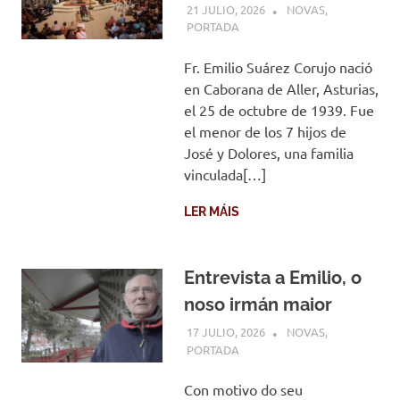
21 JULIO, 2026
COMUNIDADE
NOVAS
,
PORTADA
Fr. Emilio Suárez Corujo nació
en Caborana de Aller, Asturias,
el 25 de octubre de 1939. Fue
el menor de los 7 hijos de
José y Dolores, una familia
vinculada[…]
LER MÁIS
Entrevista a Emilio, o
noso irmán maior
17 JULIO, 2026
COMUNIDADE
NOVAS
,
PORTADA
Con motivo do seu