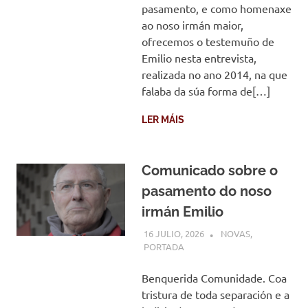
pasamento, e como homenaxe
ao noso irmán maior,
ofrecemos o testemuño de
Emilio nesta entrevista,
realizada no ano 2014, na que
falaba da súa forma de[…]
LER MÁIS
Comunicado sobre o
pasamento do noso
irmán Emilio
16 JULIO, 2026
COMUNIDADE
NOVAS
,
PORTADA
Benquerida Comunidade. Coa
tristura de toda separación e a