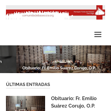
Saltar
al
contenido
MENÚ
Obituario: Fr. Emilio Suárez Corujo, O.P.
ÚLTIMAS ENTRADAS
Obituario: Fr. Emilio
Suárez Corujo, O.P.