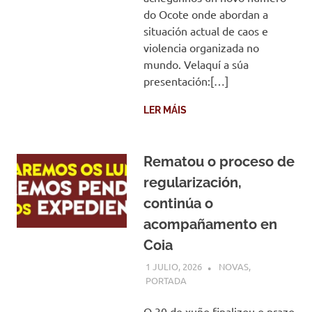
do Ocote onde abordan a
situación actual de caos e
violencia organizada no
mundo. Velaquí a súa
presentación:[…]
LER MÁIS
Rematou o proceso de
regularización,
continúa o
acompañamento en
Coia
1 JULIO, 2026
COMUNIDADE
NOVAS
,
PORTADA
O 30 de xuño finalizou o prazo