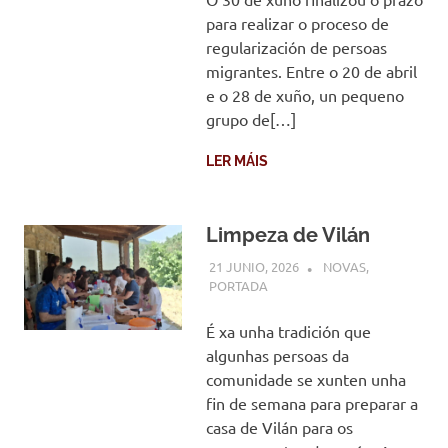
para realizar o proceso de
regularización de persoas
migrantes. Entre o 20 de abril
e o 28 de xuño, un pequeno
grupo de[…]
LER MÁIS
Limpeza de Vilán
21 JUNIO, 2026
COMUNIDADE
NOVAS
,
PORTADA
É xa unha tradición que
algunhas persoas da
comunidade se xunten unha
fin de semana para preparar a
casa de Vilán para os