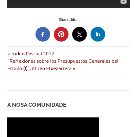
Share this...
crise
Entrada
Navegación
Triduo Pascual 2012
economía
Siguiente
anterior:
"Reflexiones sobre los Presupuestos Generales del
de
entrada:
Estado (I)", Miren Etxezarreta
video
entradas
A NOSA COMUNIDADE