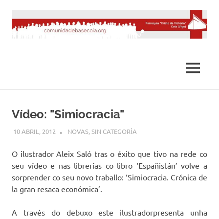
Saltar
al
contenido
MENÚ
Vídeo: "Simiocracia"
10 ABRIL, 2012
DESARROLLO
NOVAS
,
SIN CATEGORÍA
O ilustrador Aleix Saló tras o éxito que tivo na rede co
seu vídeo e nas librerías co libro ‘Españistán’ volve a
sorprender co seu novo traballo: ‘Simiocracia. Crónica de
la gran resaca económica’.
A través do debuxo este ilustradorpresenta unha