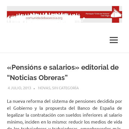
Saltar
al
contenido
MENÚ
«Pensións e salarios» editorial de
“Noticias Obreras”
4 JULIO, 2013
DESARROLLO
NOVAS
,
SIN CATEGORÍA
La nueva reforma del sistema de pensiones decidida por
el Gobierno y la propuesta del Banco de España de
legalizar la contratación con sueldos inferiores al salario
mínimo, inciden en lo mismo: reducir los medios de vida
de los trabajadores y trabajadoras, empobrecerlos más.