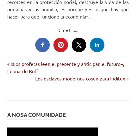
recortes en la protección social, destruye la vida de las
personas y las humilla, es porque «es lo que hay que
hacer para que funcione la economía».
Share this...
HOAC
Entrada
Navegación
«Los profetas leen el presente y anticipan el futuro»,
pensións
anterior:
Leonardo Boff
de
Siguiente
Los esclavos modernos cosen para Inditex
salarios
entrada:
entradas
A NOSA COMUNIDADE