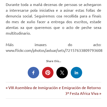
Durante toda a mañá decenas de persoas se achegaron
a interesarse pola iniciativa e a asinar estas follas de
denuncia social. Seguiremos coa recollida para a finais
do mes de xuño facer a entrega dos escritos, estade
atentas xa que queremos que o acto de peche sexa
multitudinario.
Máis imaxes do acto:
www.flickr.com/photos/axluar/sets/72157633809793608
Share this...
dereitos
Entrada
Navegación
VIII Asemblea de Inmigración e Emigración de Retorno
sociais
anterior:
Siguiente
3ª Festa Africa Viva
de
dignidade
entrada:
ods-