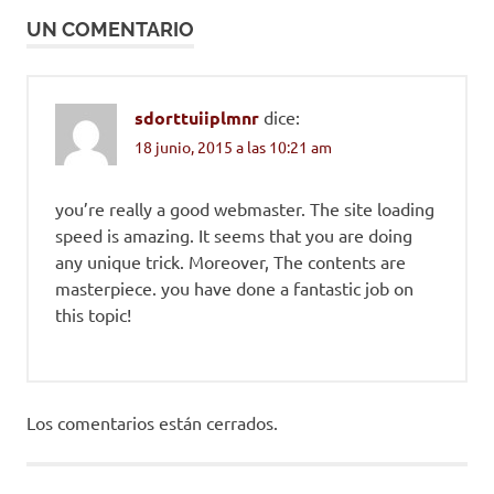
entradas
coia
UN COMENTARIO
sdorttuiiplmnr
dice:
18 junio, 2015 a las 10:21 am
you’re really a good webmaster. The site loading
speed is amazing. It seems that you are doing
any unique trick. Moreover, The contents are
masterpiece. you have done a fantastic job on
this topic!
Los comentarios están cerrados.