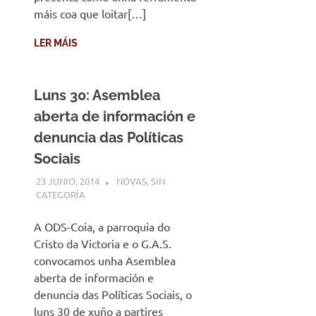
máis coa que loitar[…]
LER MÁIS
Luns 30: Asemblea
aberta de información e
denuncia das Políticas
Sociais
23 JUNIO, 2014
DESARROLLO
NOVAS
,
SIN
CATEGORÍA
A ODS-Coia, a parroquia do
Cristo da Victoria e o G.A.S.
convocamos unha Asemblea
aberta de información e
denuncia das Políticas Sociais, o
luns 30 de xuño a partires