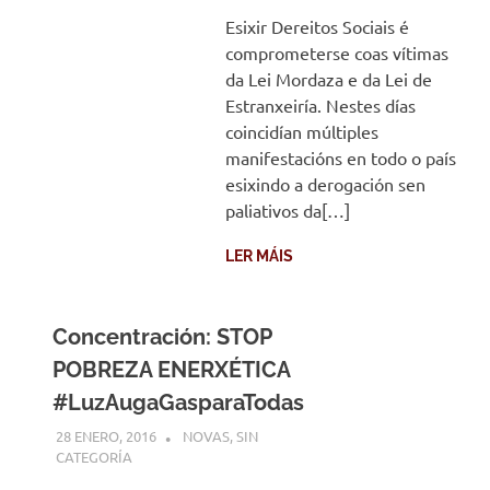
Esixir Dereitos Sociais é
comprometerse coas vítimas
da Lei Mordaza e da Lei de
Estranxeiría. Nestes días
coincidían múltiples
manifestacións en todo o país
esixindo a derogación sen
paliativos da[…]
LER MÁIS
Concentración: STOP
POBREZA ENERXÉTICA
#LuzAugaGasparaTodas
28 ENERO, 2016
DESARROLLO
NOVAS
,
SIN
CATEGORÍA