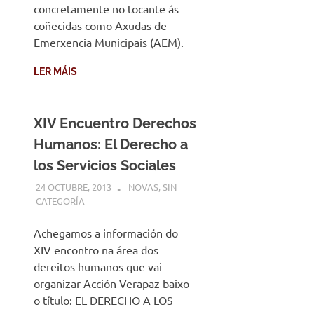
concretamente no tocante ás
coñecidas como Axudas de
Emerxencia Municipais (AEM).
LER MÁIS
XIV Encuentro Derechos
Humanos: El Derecho a
los Servicios Sociales
24 OCTUBRE, 2013
DESARROLLO
NOVAS
,
SIN
CATEGORÍA
Achegamos a información do
XIV encontro na área dos
dereitos humanos que vai
organizar Acción Verapaz baixo
o título: EL DERECHO A LOS