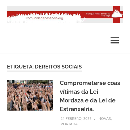
Saltar
al
contenido
MENÚ
ETIQUETA:
DEREITOS SOCIAIS
Comprometerse coas
vítimas da Lei
Mordaza e da Lei de
Estranxeiría.
21 FEBRERO, 2022
COMUNIDADE
NOVAS
,
PORTADA