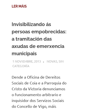
LER MÁIS
Invisibilizando ás
persoas empobrecidas:
a tramitación das
axudas de emerxencia
municipais
1 NOVIEMBRE, 2013
DESARROLLO
NOVAS
,
SIN
CATEGORÍA
Dende a Oficina de Dereitos
Sociais de Coia e a Parroquia do
Cristo da Victoria denunciamos
o funcionamento arbitrario e
inquisidor dos Servizos Sociais
do Concello de Vigo, máis