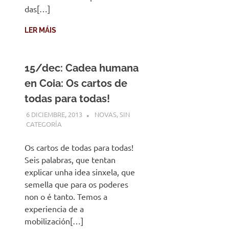
das[…]
LER MÁIS
15/dec: Cadea humana
en Coia: Os cartos de
todas para todas!
6 DICIEMBRE, 2013
DESARROLLO
NOVAS
,
SIN
CATEGORÍA
Os cartos de todas para todas!
Seis palabras, que tentan
explicar unha idea sinxela, que
semella que para os poderes
non o é tanto. Temos a
experiencia de a
mobilización[…]