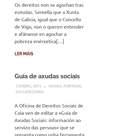
Os dereitos non se agochan tras
esmolas. Semella que a Xunta
de Galicia, igual que o Concello
de Vigo, non o queren entender
e afánanse en agochar a
pobreza enérxetica[…]
LER MÁIS
Guía de axudas sociais
3 ENERO, 2015
DESARROLLO
NOVAS
,
PORTADA
,
SIN CATEGORÍA
A Oficina de Dereitos Sociais de
Coia ven de editar a «Guía de
Axudas Sociais: información ao
servizo das persoas» que se
presenta como unha ferramenta