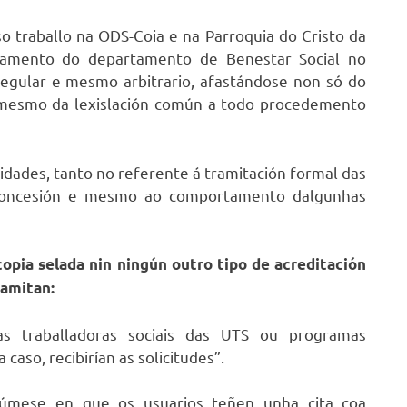
traballo na ODS-Coia e na Parroquia do Cristo da
namento do departamento de Benestar Social no
rregular e mesmo arbitrario, afastándose non só do
n mesmo da lexislación común a todo procedemento
dades, tanto no referente á tramitación formal das
 concesión e mesmo ao comportamento dalgunhas
copia selada nin ningún outro tipo de acreditación
ramitan:
as traballadoras sociais das UTS ou programas
aso, recibirían as solicitudes”.
súmese en que os usuarios teñen unha cita coa