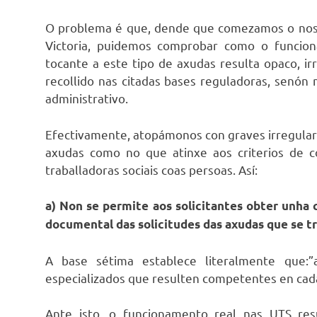
O problema é que, dende que comezamos o noso 
Victoria, puidemos comprobar como o funcio
tocante a este tipo de axudas resulta opaco, i
recollido nas citadas bases reguladoras, senó
administrativo.
Efectivamente, atopámonos con graves irregulari
axudas como no que atinxe aos criterios de
traballadoras sociais coas persoas. Así:
a) Non se permite aos solicitantes obter unha 
documental das solicitudes das axudas que se t
A base sétima establece literalmente que:”
especializados que resulten competentes en cada c
Ante isto, o funcionamento real nas UTS re