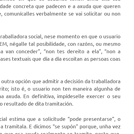
esidade concreta que padecen e a axuda que queren
re, comunícalles verbalmente se vai solicitar ou non
traballadora social, nese momento en que o usuario
AEM, négalle tal posibilidade, con razóns, ou mesmo
a van conceder”, “non tes dereito a ela”, “non a
ases textuais que día a día escoitan as persoas coas
 outra opción que admitir a decisión da traballadora
rito; isto é, o usuario non ten maneira algunha de
a axuda. En definitiva, impídeselle exercer o seu
 resultado de dita tramitación.
cial estima que a solicitude “pode presentarse”, o
a tramitala. E dicimos “se supón” porque, unha vez
de que esa axuda realmente se tramite, posto que,