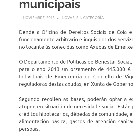
municipais
1 NOVIEMBRE, 2013
DESARROLLO
NOVAS
,
SIN CATEGORÍA
Dende a Oficina de Dereitos Sociais de Coia e
funcionamento arbitrario e inquisidor dos Servi
no tocante ás coñecidas como Axudas de Emerxen
O Departamento de Políticas de Benestar Social, 
para o ano 2013 un orzamento de 445.000 € 
Individuais de Emerxencia do Concello de Vi
reguladoras destas axudas, en Xunta de Goberno
Segundo recollen as bases, poderán optar a e
atopen en situación de necesidade social. Están 
créditos hipotecarios, débedas de comunidade, en
alimentación básica, gastos de atención sanit
persoais.