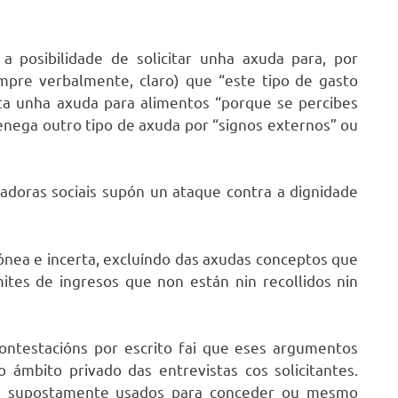
 posibilidade de solicitar unha axuda para, por
mpre verbalmente, claro) que “este tipo de gasto
ita unha axuda para alimentos “porque se percibes
denega outro tipo de axuda por “signos externos” ou
ladoras sociais supón un ataque contra a dignidade
ónea e incerta, excluíndo das axudas conceptos que
mites de ingresos que non están nin recollidos nin
contestacións por escrito fai que eses argumentos
o ámbito privado das entrevistas cos solicitantes.
os supostamente usados para conceder ou mesmo