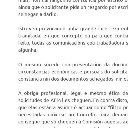
aínda que o solicitante pida un resgardo por escri
se negan a darllo.
Isto vén provocando unha grande incerteza en
tramitada, en que concepto ou para que contí
feito, todas as comunicacións coa traballadora 
algunha.
O mesmo sucede coa presentación da documen
circunstancias económicas e persoais do solic
constancia nin dos documentos achegados, nin da
A obriga profesional, legal e mesmo ética da
solicitudes de AEM lles cheguen. En contra disto,
que elas están a asumir é actuar como “filtro p
necesitadas dirixirse ao Concello para dema
consegue que só cheguen á Comisión aquelas axu