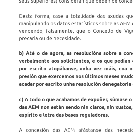
seus superiores) consideran que deben de conce
Desta forma, case a totalidade das axudas qu
manipulando os datos estatísticos sobre as AEM
vendendo, falsamente, que o Concello de Vigo
precaria ou de necesidade.
b) Até o de agora, as resolucións sobre a c
verbalmente aos solicitantes, e os que pedían 
por escrito atopábanse, unha vez máis, coa ne
presión que exercemos nos últimos meses mudou 
acadar por escrito unha resolución denegatoria 
c) A todo o que acabamos de expoñer, súmase o f
das AEM non están sendo nin claros, nin xustos
espírito e letra das bases reguladoras.
A concesión das AEM afástanse das necesida