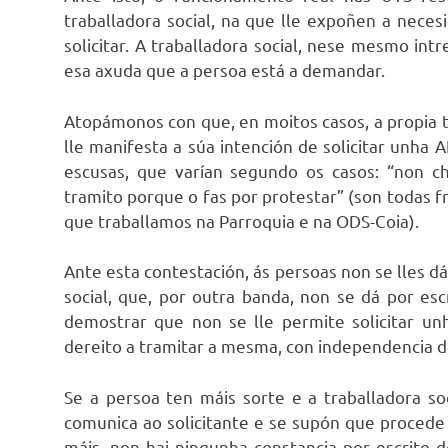
traballadora social, na que lle expoñen a nec
solicitar. A traballadora social, nese mesmo int
esa axuda que a persoa está a demandar.
Atopámonos con que, en moitos casos, a propia 
lle manifesta a súa intención de solicitar unha 
escusas, que varían segundo os casos: “non ch
tramito porque o fas por protestar” (son todas fr
que traballamos na Parroquia e na ODS-Coia).
Ante esta contestación, ás persoas non se lles dá
social, que, por outra banda, non se dá por esc
demostrar que non se lle permite solicitar unh
dereito a tramitar a mesma, con independencia do
Se a persoa ten máis sorte e a traballadora so
comunica ao solicitante e se supón que procede 
máis, non hai ningunha constancia por escrito 