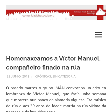
Saltar
al
contenido
MENÚ
Homenaxeamos a Víctor Manuel,
compañeiro finado na rúa
28 JUNIO, 2012
DESARROLLO
CRÓNICAS
,
SIN CATEGORÍA
O pasado martes o grupo IMÁN convocaba un acto en
lembranza de Víctor Manuel, que facía unha semana
que morrera nun banco da alameda viguesa. Era músico
de rúa e aos 39 anos de idade morría na rúa vítima da
pobreza e da inxustiza social.