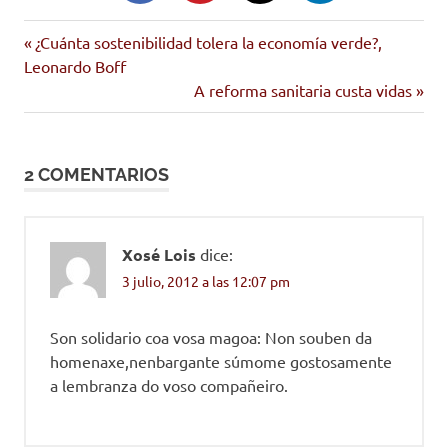
Imán
Entrada
Navegación
¿Cuánta sostenibilidad tolera la economía verde?,
morte
anterior:
Leonardo Boff
de
Siguiente
A reforma sanitaria custa vidas
sen
entrada:
fogar
entradas
2 COMENTARIOS
Xosé Lois
dice:
3 julio, 2012 a las 12:07 pm
Son solidario coa vosa magoa: Non souben da
homenaxe,nenbargante súmome gostosamente
a lembranza do voso compañeiro.