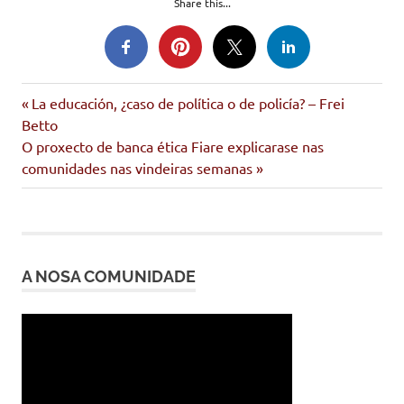
Share this...
defuntos
Entrada
Navegación
La educación, ¿caso de política o de policía? – Frei
Imán
anterior:
Betto
de
Siguiente
O proxecto de banca ética Fiare explicarase nas
sen
entrada:
comunidades nas vindeiras semanas
teito
entradas
A NOSA COMUNIDADE