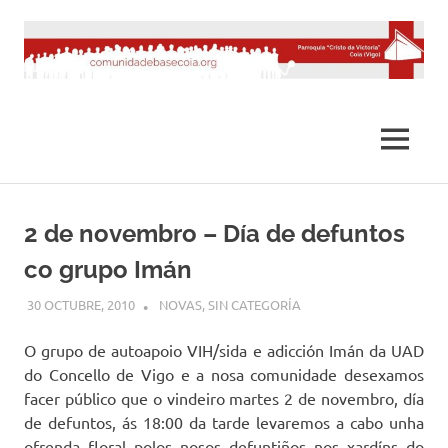
Saltar
al
contenido
MENÚ
2 de novembro – Día de defuntos
co grupo Imán
30 OCTUBRE, 2010
DESARROLLO
NOVAS
,
SIN CATEGORÍA
O grupo de autoapoio VIH/sida e adicción Imán da UAD
do Concello de Vigo e a nosa comunidade desexamos
facer público que o vindeiro martes 2 de novembro, día
de defuntos, ás 18:00 da tarde levaremos a cabo unha
ofrenda floral polos nosos defuntiños nos xardíns do