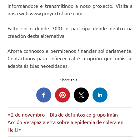
Informándote e transmitindo a noso proxecto. Visita a
nosa web www.proyectofiare.com
Faite socio dende 300€ e participa dende dentro na
creación desta alternativa
Aforra connosco e permítenos financiar solidariamente.
Contáctanos para coñecer cal é a opción que máis se
adapta ás túas necesidades.
Share this...
banca
Entrada
Navegación
2 de novembro – Día de defuntos co grupo Imán
ética
Siguiente
anterior:
Acción Verapaz alerta sobre a epidemia de cólera en
de
fiare
entrada:
Haití