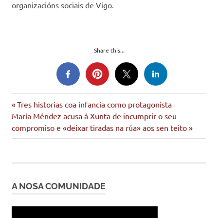
organizacións sociais de Vigo.
Share this...
Entrada
Navegación
Tres historias coa infancia como protagonista
Siguiente
anterior:
María Méndez acusa á Xunta de incumprir o seu
de
entrada:
compromiso e «deixar tiradas na rúa» aos sen teito
entradas
A NOSA COMUNIDADE