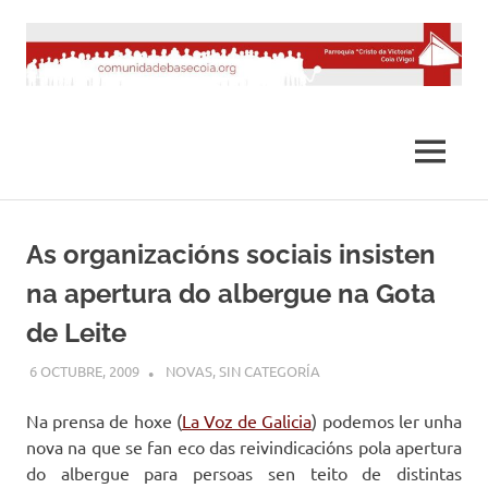
Saltar
al
contenido
MENÚ
As organizacións sociais insisten
na apertura do albergue na Gota
de Leite
6 OCTUBRE, 2009
DESARROLLO
NOVAS
,
SIN CATEGORÍA
Na prensa de hoxe (
La Voz de Galicia
) podemos ler unha
nova na que se fan eco das reivindicacións pola apertura
do albergue para persoas sen teito de distintas