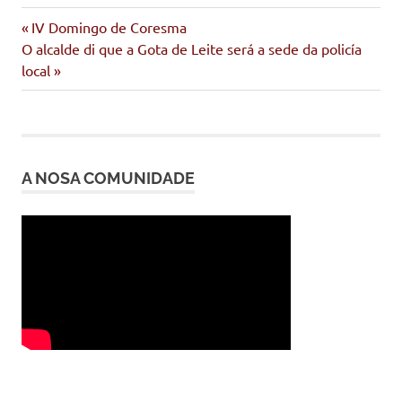
Entrada
Navegación
IV Domingo de Coresma
Siguiente
anterior:
O alcalde di que a Gota de Leite será a sede da policía
de
entrada:
local
entradas
A NOSA COMUNIDADE