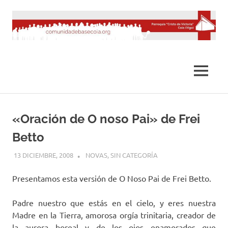
Saltar
al
contenido
MENÚ
«Oración de O noso Pai» de Frei
Betto
13 DICIEMBRE, 2008
DESARROLLO
NOVAS
,
SIN CATEGORÍA
Presentamos esta versión de O Noso Pai de Frei Betto.
Padre nuestro que estás en el cielo, y eres nuestra
Madre en la Tierra, amorosa orgía trinitaria, creador de
la aurora boreal y de los ojos enamorados que