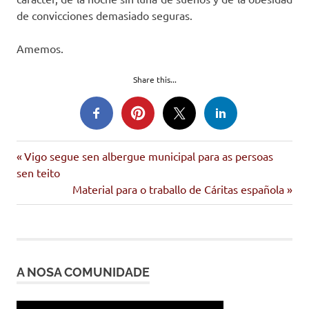
de convicciones demasiado seguras.
Amemos.
Share this...
Entrada
Navegación
Vigo segue sen albergue municipal para as persoas
anterior:
sen teito
de
Siguiente
Material para o traballo de Cáritas española
entrada:
entradas
A NOSA COMUNIDADE