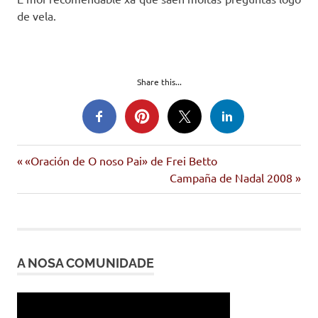
de vela.
Share this...
Entrada
Navegación
«Oración de O noso Pai» de Frei Betto
anterior:
Siguiente
Campaña de Nadal 2008
de
entrada:
entradas
A NOSA COMUNIDADE