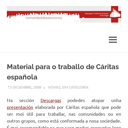
Saltar
al
contenido
MENÚ
Material para o traballo de Cáritas
española
13 DICIEMBRE, 2008
DESARROLLO
NOVAS
,
SIN CATEGORÍA
Na sección
Descargas
podedes atopar unha
presentación
elaborada por Cáritas española que pode
ser moi útil para traballar, nas comunidades ou en
outros grupos, como está conformada a nosa sociedade.
É moi recomendable xa que saen moitas preguntas logo