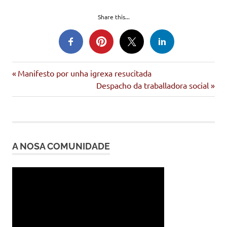
Share this...
Entrada
Navegación
Manifesto por unha igrexa resucitada
anterior:
Siguiente
Despacho da traballadora social
de
entrada:
entradas
A NOSA COMUNIDADE