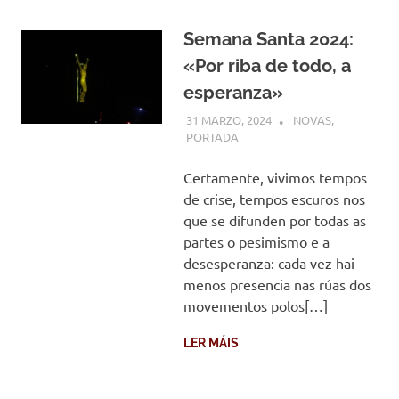
Semana Santa 2024:
«Por riba de todo, a
esperanza»
31 MARZO, 2024
COMUNIDADE
NOVAS
,
PORTADA
Certamente, vivimos tempos
de crise, tempos escuros nos
que se difunden por todas as
partes o pesimismo e a
desesperanza: cada vez hai
menos presencia nas rúas dos
movementos polos[…]
LER MÁIS