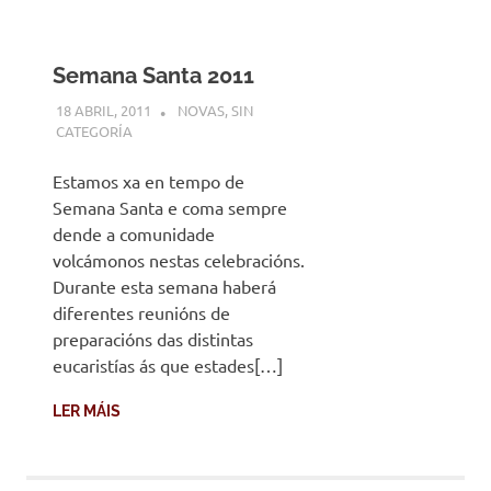
Semana Santa 2011
18 ABRIL, 2011
DESARROLLO
NOVAS
,
SIN
CATEGORÍA
Estamos xa en tempo de
Semana Santa e coma sempre
dende a comunidade
volcámonos nestas celebracións.
Durante esta semana haberá
diferentes reunións de
preparacións das distintas
eucaristías ás que estades[…]
LER MÁIS