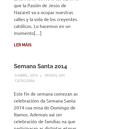
que la Pasión de Jesús de
Nazaret va a ocupar nuestras
calles y la vida de los creyentes
católicos. Lo hacemos en un
momento[…]
LER MÁIS
Semana Santa 2014
9 ABRIL, 2014
DESARROLLO
NOVAS
,
SIN
CATEGORÍA
Este fin de semana comezan as
celebracións da Semana Santa
2014 coa misa do Domingo de
Ramos. Ademais vai ser
celebración de familias na que
participaran as distintas etapas