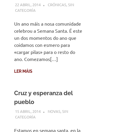
22 ABRIL, 2014
DESARROLLO
CRÓNICAS
,
SIN
CATEGORÍA
Un ano máis a nosa comunidade
celebrou a Semana Santa. É este
un dos momentos do ano que
coidamos con esmero para
«cargar pilas» para o resto do
ano. Comezamos[…]
LER MÁIS
Cruz y esperanza del
pueblo
15 ABRIL, 2014
DESARROLLO
NOVAS
,
SIN
CATEGORÍA
Estamos en semana santa, en la