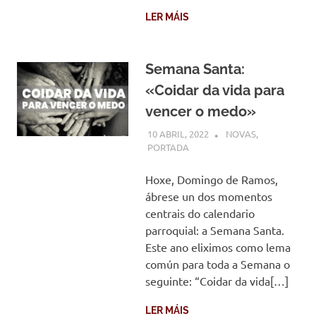
LER MÁIS
Semana Santa:
«Coidar da vida para
vencer o medo»
10 ABRIL, 2022
COMUNIDADE
NOVAS
,
PORTADA
Hoxe, Domingo de Ramos,
ábrese un dos momentos
centrais do calendario
parroquial: a Semana Santa.
Este ano eliximos como lema
común para toda a Semana o
seguinte: “Coidar da vida[…]
LER MÁIS