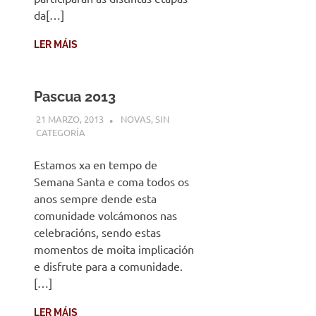
da[…]
LER MÁIS
Pascua 2013
21 MARZO, 2013
DESARROLLO
NOVAS
,
SIN
CATEGORÍA
Estamos xa en tempo de
Semana Santa e coma todos os
anos sempre dende esta
comunidade volcámonos nas
celebracións, sendo estas
momentos de moita implicación
e disfrute para a comunidade.
[…]
LER MÁIS