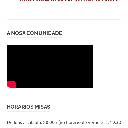
Santa
entrada:
entradas
2026
A NOSA COMUNIDADE
HORARIOS MISAS
De luns a sábado: 20:00h (no horario de verán e ás 19:30