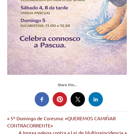
Share this...
semana
Entrada
Navegación
5º Domingo de Coresma: «QUEREMOS CAMIÑAR
santa
anterior:
CONTRACORRENTE»
de
Semana
Siguiente
A Igrexa galega contra a Lei de Multirreincidencia