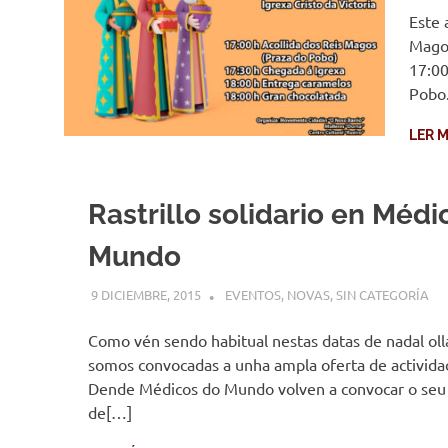
Este 
Magos
17:00
Pobo
LER M
Rastrillo solidario en Médi
Mundo
9 DICIEMBRE, 2015
DESARROLLO
EVENTOS
,
NOVAS
,
SIN CATEGORÍA
Como vén sendo habitual nestas datas de nadal o
somos convocadas a unha ampla oferta de actividad
Dende Médicos do Mundo volven a convocar o seu r
de[…]