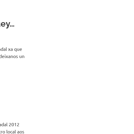
uey…
adal xa que
 deixanos un
adal 2012
ro local aos