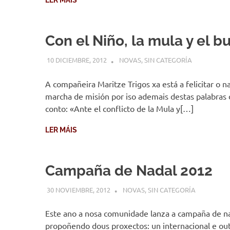
Con el Niño, la mula y el b
10 DICIEMBRE, 2012
DESARROLLO
NOVAS
,
SIN CATEGORÍA
A compañeira Maritze Trigos xa está a felicitar o n
marcha de misión por iso ademais destas palabras
conto: «Ante el conflicto de la Mula y[…]
LER MÁIS
Campaña de Nadal 2012
30 NOVIEMBRE, 2012
DESARROLLO
NOVAS
,
SIN CATEGORÍA
Este ano a nosa comunidade lanza a campaña de n
propoñendo dous proxectos: un internacional e out