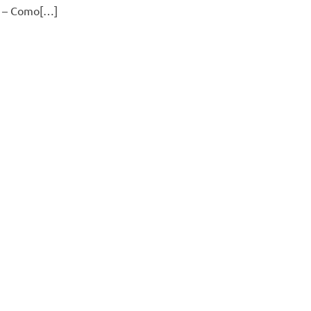
s: – Como[…]