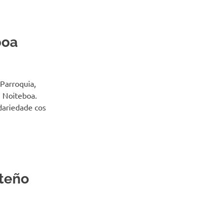
boa
Parroquia,
e Noiteboa.
idariedade cos
teño