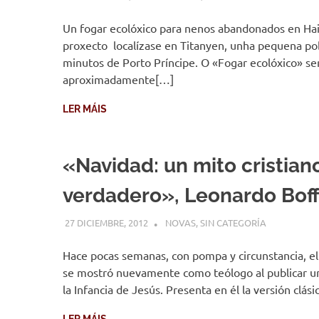
Un fogar ecolóxico para nenos abandonados en Hait
proxecto localízase en Titanyen, unha pequena po
minutos de Porto Príncipe. O «Fogar ecolóxico» se
aproximadamente[…]
LER MÁIS
«Navidad: un mito cristian
verdadero», Leonardo Bof
27 DICIEMBRE, 2012
DESARROLLO
NOVAS
,
SIN CATEGORÍA
Hace pocas semanas, con pompa y circunstancia, el
se mostró nuevamente como teólogo al publicar un
la Infancia de Jesús. Presenta en él la versión clás
LER MÁIS