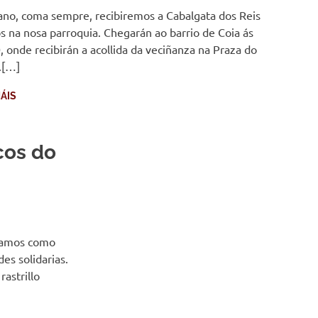
ano, coma sempre, recibiremos a Cabalgata dos Reis
 na nosa parroquia. Chegarán ao barrio de Coia ás
, onde recibirán a acollida da veciñanza na Praza do
.[…]
ÁIS
cos do
llamos como
es solidarias.
astrillo