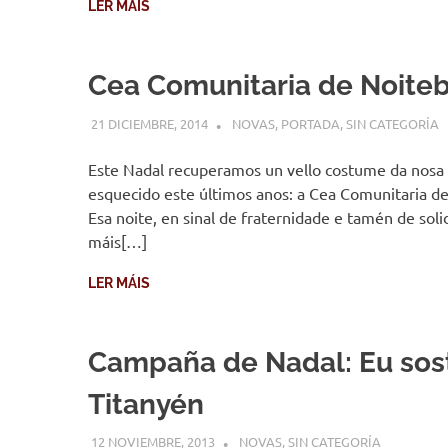
LER MÁIS
Cea Comunitaria de Noite
21 DICIEMBRE, 2014
DESARROLLO
NOVAS
,
PORTADA
,
SIN CATEGORÍA
Este Nadal recuperamos un vello costume da nosa 
esquecido este últimos anos: a Cea Comunitaria d
Esa noite, en sinal de fraternidade e tamén de sol
máis[…]
LER MÁIS
Campaña de Nadal: Eu sos
Titanyén
12 NOVIEMBRE, 2013
DESARROLLO
NOVAS
,
SIN CATEGORÍA