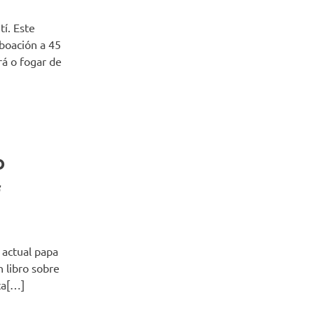
í. Este
boación a 45
rá o fogar de
o
f
 actual papa
 libro sobre
ica[…]