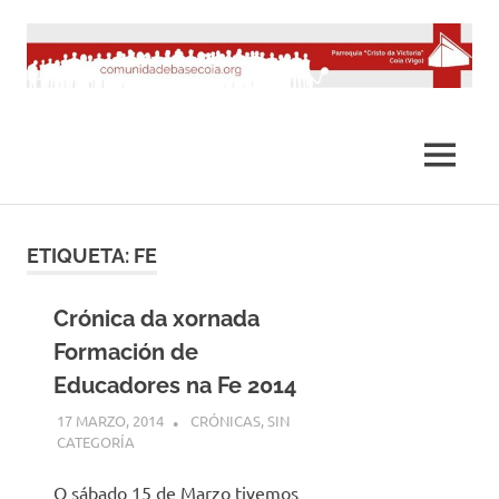
Saltar
al
contenido
MENÚ
ETIQUETA:
FE
Crónica da xornada
Formación de
Educadores na Fe 2014
17 MARZO, 2014
DESARROLLO
CRÓNICAS
,
SIN
CATEGORÍA
O sábado 15 de Marzo tivemos