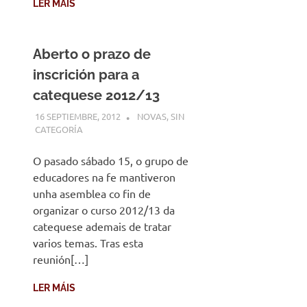
LER MÁIS
Aberto o prazo de
inscrición para a
catequese 2012/13
16 SEPTIEMBRE, 2012
DESARROLLO
NOVAS
,
SIN
CATEGORÍA
O pasado sábado 15, o grupo de
educadores na fe mantiveron
unha asemblea co fin de
organizar o curso 2012/13 da
catequese ademais de tratar
varios temas. Tras esta
reunión[…]
LER MÁIS