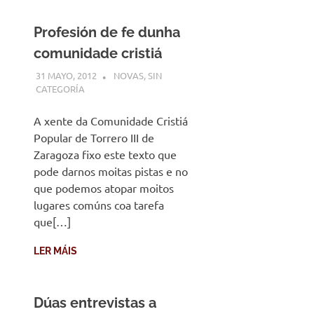
Profesión de fe dunha
comunidade cristiá
31 MAYO, 2012
DESARROLLO
NOVAS
,
SIN
CATEGORÍA
A xente da Comunidade Cristiá
Popular de Torrero III de
Zaragoza fixo este texto que
pode darnos moitas pistas e no
que podemos atopar moitos
lugares comúns coa tarefa
que[…]
LER MÁIS
Dúas entrevistas a