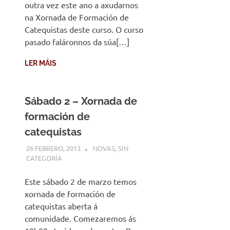
outra vez este ano a axudarnos
na Xornada de Formación de
Catequistas deste curso. O curso
pasado faláronnos da súa[…]
LER MÁIS
Sábado 2 – Xornada de
formación de
catequistas
26 FEBRERO, 2013
DESARROLLO
NOVAS
,
SIN
CATEGORÍA
Este sábado 2 de marzo temos
xornada de formación de
catequistas aberta á
comunidade. Comezaremos ás