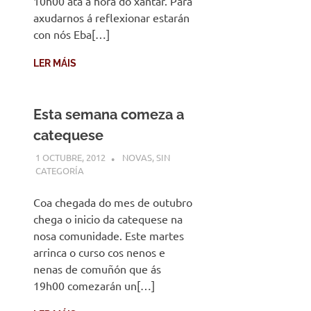
10h00 ata á hora do xantar. Para
axudarnos á reflexionar estarán
con nós Eba[…]
LER MÁIS
Esta semana comeza a
catequese
1 OCTUBRE, 2012
DESARROLLO
NOVAS
,
SIN
CATEGORÍA
Coa chegada do mes de outubro
chega o inicio da catequese na
nosa comunidade. Este martes
arrinca o curso cos nenos e
nenas de comuñón que ás
19h00 comezarán un[…]