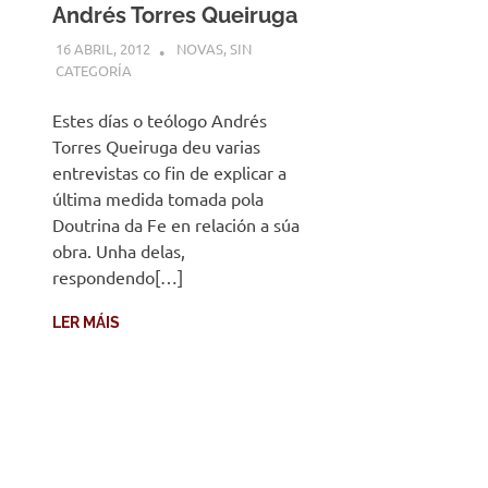
Andrés Torres Queiruga
16 ABRIL, 2012
DESARROLLO
NOVAS
,
SIN
CATEGORÍA
Estes días o teólogo Andrés
Torres Queiruga deu varias
entrevistas co fin de explicar a
última medida tomada pola
Doutrina da Fe en relación a súa
obra. Unha delas,
respondendo[…]
LER MÁIS