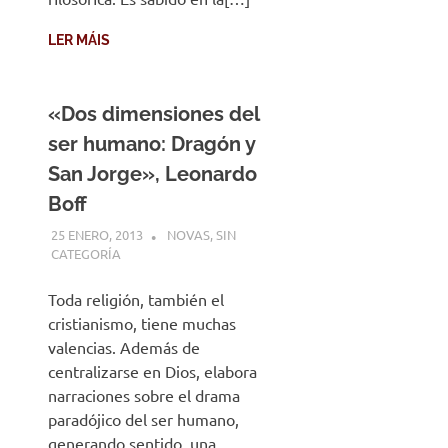
LER MÁIS
«Dos dimensiones del
ser humano: Dragón y
San Jorge», Leonardo
Boff
25 ENERO, 2013
DESARROLLO
NOVAS
,
SIN
CATEGORÍA
Toda religión, también el
cristianismo, tiene muchas
valencias. Además de
centralizarse en Dios, elabora
narraciones sobre el drama
paradójico del ser humano,
generando sentido, una