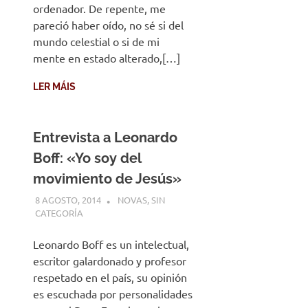
ordenador. De repente, me
pareció haber oído, no sé si del
mundo celestial o si de mi
mente en estado alterado,[…]
LER MÁIS
Entrevista a Leonardo
Boff: «Yo soy del
movimiento de Jesús»
8 AGOSTO, 2014
DESARROLLO
NOVAS
,
SIN
CATEGORÍA
Leonardo Boff es un intelectual,
escritor galardonado y profesor
respetado en el país, su opinión
es escuchada por personalidades