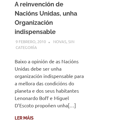
A reinvención de
Nacións Unidas, unha
Organización
indispensable
9 FEBRERO, 2010
DESARROLLO
NOVAS
,
SIN
CATEGORÍA
Baixo a opinión de as Nacións
Unidas debe ser unha
organización indispensable para
a mellora das condicións do
planeta e dos seus habitantes
Lenonardo Boff e Miguel
D’Escoto propoñen unha[…]
LER MÁIS