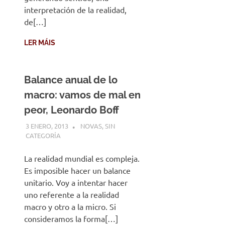
interpretación de la realidad,
de[…]
LER MÁIS
Balance anual de lo
macro: vamos de mal en
peor, Leonardo Boff
3 ENERO, 2013
DESARROLLO
NOVAS
,
SIN
CATEGORÍA
La realidad mundial es compleja.
Es imposible hacer un balance
unitario. Voy a intentar hacer
uno referente a la realidad
macro y otro a la micro. Si
consideramos la forma[…]