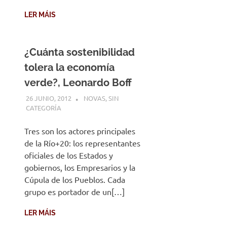
LER MÁIS
¿Cuánta sostenibilidad
tolera la economía
verde?, Leonardo Boff
26 JUNIO, 2012
DESARROLLO
NOVAS
,
SIN
CATEGORÍA
Tres son los actores principales
de la Río+20: los representantes
oficiales de los Estados y
gobiernos, los Empresarios y la
Cúpula de los Pueblos. Cada
grupo es portador de un[…]
LER MÁIS