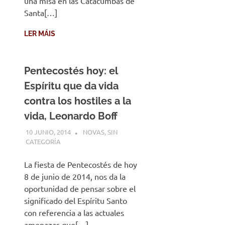
una misa en las Catacumbas de
Santa[…]
LER MÁIS
Pentecostés hoy: el
Espíritu que da vida
contra los hostiles a la
vida, Leonardo Boff
10 JUNIO, 2014
DESARROLLO
NOVAS
,
SIN
CATEGORÍA
La fiesta de Pentecostés de hoy
8 de junio de 2014, nos da la
oportunidad de pensar sobre el
significado del Espíritu Santo
con referencia a las actuales
amenazas que[…]