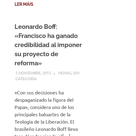
LER MÁIS
Leonardo Boff:
«Francisco ha ganado
credibilidad al imponer
su proyecto de
reforma»
2 NOVIEMBRE, 2013
DESARROLLO
NOVAS
,
SIN
CATEGORÍA
«Con sus decisiones ha
despaganizado la figura del
Papa», considera uno de los
principales baluartes de la
Teología de la Liberación. El
brasileño Leonardo Boff lleva
tres décadas siendo el[…]