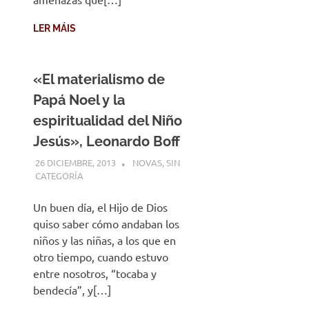
LER MÁIS
«El materialismo de
Papá Noel y la
espiritualidad del Niño
Jesús», Leonardo Boff
26 DICIEMBRE, 2013
DESARROLLO
NOVAS
,
SIN
CATEGORÍA
Un buen día, el Hijo de Dios
quiso saber cómo andaban los
niños y las niñas, a los que en
otro tiempo, cuando estuvo
entre nosotros, “tocaba y
bendecía”, y[…]