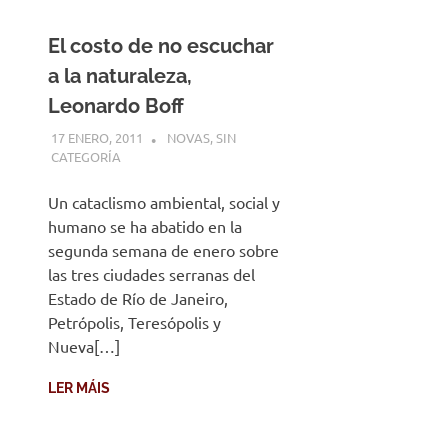
El costo de no escuchar
a la naturaleza,
Leonardo Boff
17 ENERO, 2011
DESARROLLO
NOVAS
,
SIN
CATEGORÍA
Un cataclismo ambiental, social y
humano se ha abatido en la
segunda semana de enero sobre
las tres ciudades serranas del
Estado de Río de Janeiro,
Petrópolis, Teresópolis y
Nueva[…]
LER MÁIS