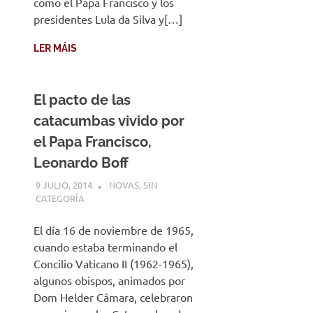
como el Papa Francisco y los
presidentes Lula da Silva y[…]
LER MÁIS
El pacto de las
catacumbas vivido por
el Papa Francisco,
Leonardo Boff
9 JULIO, 2014
DESARROLLO
NOVAS
,
SIN
CATEGORÍA
El día 16 de noviembre de 1965,
cuando estaba terminando el
Concilio Vaticano II (1962-1965),
algunos obispos, animados por
Dom Helder Câmara, celebraron