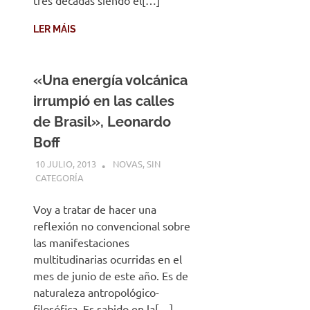
LER MÁIS
«Una energía volcánica
irrumpió en las calles
de Brasil», Leonardo
Boff
10 JULIO, 2013
DESARROLLO
NOVAS
,
SIN
CATEGORÍA
Voy a tratar de hacer una
reflexión no convencional sobre
las manifestaciones
multitudinarias ocurridas en el
mes de junio de este año. Es de
naturaleza antropológico-
filosófica. Es sabido en la[…]