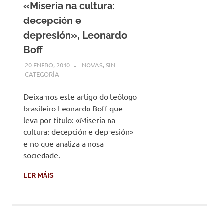
«Miseria na cultura:
decepción e
depresión», Leonardo
Boff
20 ENERO, 2010
DESARROLLO
NOVAS
,
SIN
CATEGORÍA
Deixamos este artigo do teólogo
brasileiro Leonardo Boff que
leva por título: «Miseria na
cultura: decepción e depresión»
e no que analiza a nosa
sociedade.
LER MÁIS