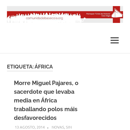
Saltar
al
contenido
MENÚ
ETIQUETA:
ÁFRICA
Morre Miguel Pajares, o
sacerdote que levaba
media en África
traballando polos máis
desfavorecidos
13 AGOSTO, 2014
DESARROLLO
NOVAS
,
SIN