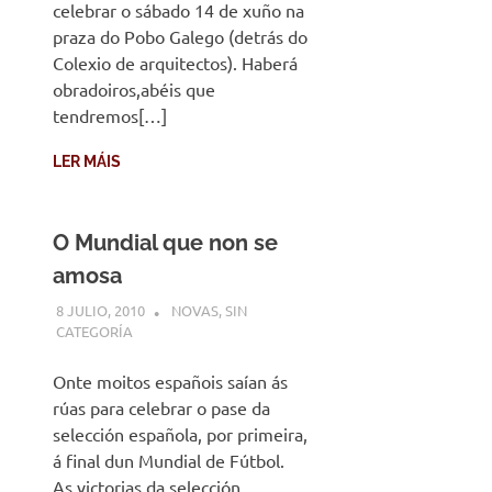
celebrar o sábado 14 de xuño na
praza do Pobo Galego (detrás do
Colexio de arquitectos). Haberá
obradoiros,abéis que
tendremos[…]
LER MÁIS
O Mundial que non se
amosa
8 JULIO, 2010
DESARROLLO
NOVAS
,
SIN
CATEGORÍA
Onte moitos españois saían ás
rúas para celebrar o pase da
selección española, por primeira,
á final dun Mundial de Fútbol.
As victorias da selección