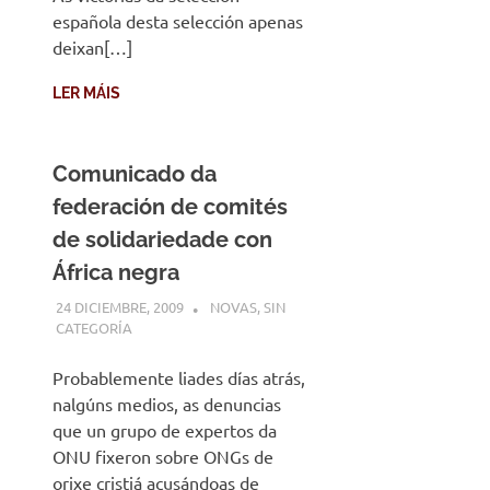
española desta selección apenas
deixan[…]
LER MÁIS
Comunicado da
federación de comités
de solidariedade con
África negra
24 DICIEMBRE, 2009
DESARROLLO
NOVAS
,
SIN
CATEGORÍA
Probablemente liades días atrás,
nalgúns medios, as denuncias
que un grupo de expertos da
ONU fixeron sobre ONGs de
orixe cristiá acusándoas de