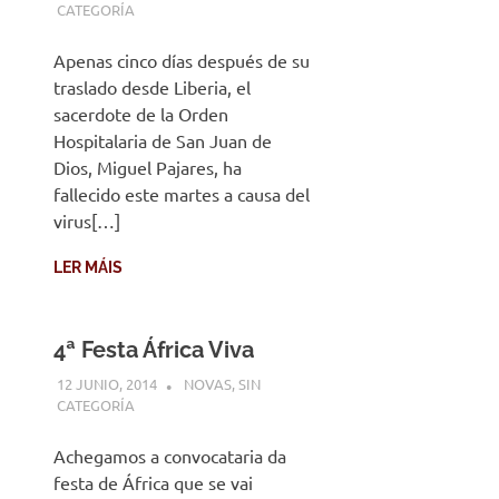
CATEGORÍA
Apenas cinco días después de su
traslado desde Liberia, el
sacerdote de la Orden
Hospitalaria de San Juan de
Dios, Miguel Pajares, ha
fallecido este martes a causa del
virus[…]
LER MÁIS
4ª Festa África Viva
12 JUNIO, 2014
DESARROLLO
NOVAS
,
SIN
CATEGORÍA
Achegamos a convocataria da
festa de África que se vai