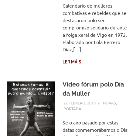
Calendario de mulleres
combativas e rebeldes que se
destacaron polo seu
compromiso solidario durante
a folga xeral de Vigo en 1972.
Elaborado por Lola Ferrero
Díaz,[…]
LER MÁIS
Vídeo fórum polo Día
da Muller
22 FEBRERO, 2018
COMUNIDADE
NOVAS
,
PORTADA
Se o ano pasado por estas
datas conmemorábamos o Día