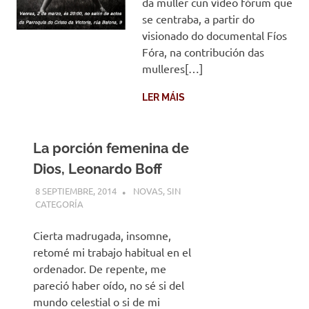
da muller cun vídeo fórum que
se centraba, a partir do
visionado do documental Fíos
Fóra, na contribución das
mulleres[…]
LER MÁIS
La porción femenina de
Dios, Leonardo Boff
8 SEPTIEMBRE, 2014
DESARROLLO
NOVAS
,
SIN
CATEGORÍA
Cierta madrugada, insomne,
retomé mi trabajo habitual en el
ordenador. De repente, me
pareció haber oído, no sé si del
mundo celestial o si de mi