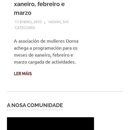
xaneiro, febreiro e
marzo
11 ENERO, 2010
DESARROLLO
NOVAS
,
SIN
CATEGORÍA
A asociación de mulleres Dorna
achega a programación para os
meses de xaneiro, febreiro e
marzo cargada de actividades.
LER MÁIS
A NOSA COMUNIDADE