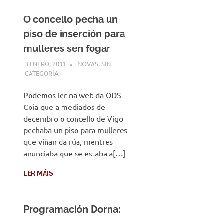
O concello pecha un
piso de inserción para
mulleres sen fogar
3 ENERO, 2011
DESARROLLO
NOVAS
,
SIN
CATEGORÍA
Podemos ler na web da ODS-
Coia que a mediados de
decembro o concello de Vigo
pechaba un piso para mulleres
que viñan da rúa, mentres
anunciaba que se estaba a[…]
LER MÁIS
Programación Dorna: