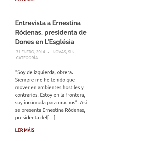
Entrevista a Ernestina
Ródenas, presidenta de
Dones en L’Església
31 ENERO, 2014
DESARROLLO
NOVAS
,
SIN
CATEGORÍA
“Soy de izquierda, obrera.
Siempre me he tenido que
mover en ambientes hostiles y
contrarios. Estoy en la frontera,
soy incómoda para muchos”. Así
se presenta Ernestina Ródenas,
presidenta del[…]
LER MÁIS