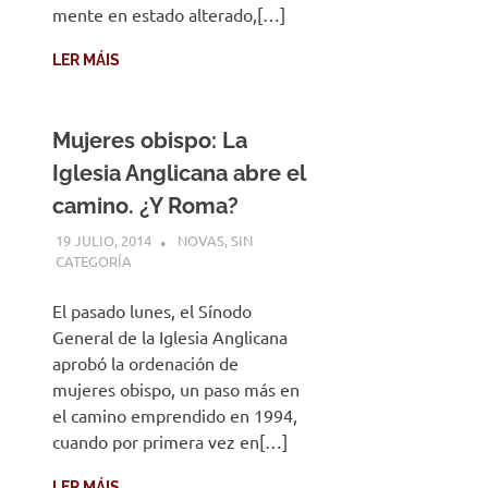
mente en estado alterado,[…]
LER MÁIS
Mujeres obispo: La
Iglesia Anglicana abre el
camino. ¿Y Roma?
19 JULIO, 2014
DESARROLLO
NOVAS
,
SIN
CATEGORÍA
El pasado lunes, el Sínodo
General de la Iglesia Anglicana
aprobó la ordenación de
mujeres obispo, un paso más en
el camino emprendido en 1994,
cuando por primera vez en[…]
LER MÁIS