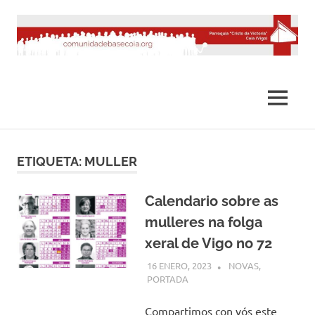
Saltar
al
contenido
MENÚ
ETIQUETA:
MULLER
Calendario sobre as
mulleres na folga
xeral de Vigo no 72
16 ENERO, 2023
COMUNIDADE
NOVAS
,
PORTADA
Compartimos con vós este