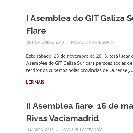
I Asemblea do GIT Galiza S
Fiare
20 NOVIEMBRE, 2013
DESARROLLO
NOVAS
,
SIN CATEGORÍA
Este sábado, 23 de novembro de 2013, terá lugar e
Asemblea do GIT Galiza Sur para persoas socias de
territorios cubertos polas provincias de Ourense[…
LER MÁIS
II Asemblea fiare: 16 de ma
Rivas Vaciamadrid
4 MARZO, 2013
DESARROLLO
NOVAS
,
SIN CATEGORÍA