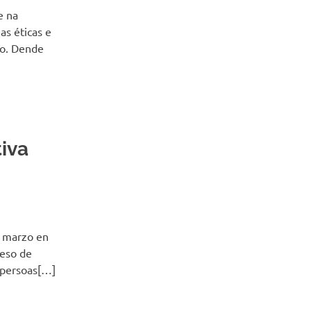
e na
as éticas e
to. Dende
tiva
e marzo en
ceso de
 persoas[…]