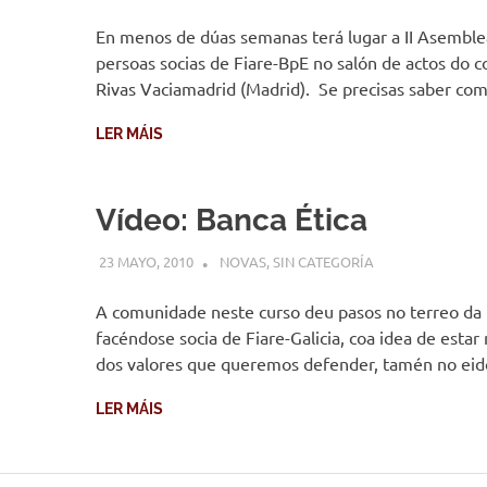
En menos de dúas semanas terá lugar a II Asemble
persoas socias de Fiare-BpE no salón de actos do c
Rivas Vaciamadrid (Madrid). Se precisas saber co
LER MÁIS
Vídeo: Banca Ética
23 MAYO, 2010
DESARROLLO
NOVAS
,
SIN CATEGORÍA
A comunidade neste curso deu pasos no terreo da 
facéndose socia de Fiare-Galicia, coa idea de estar
dos valores que queremos defender, tamén no ei
LER MÁIS