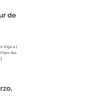
ur de
n Vigo a I
 Fiare dos
]
rzo,