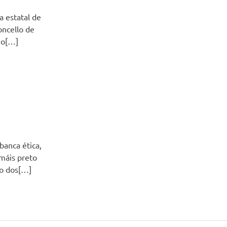
a estatal de
oncello de
mo[…]
banca ética,
 máis preto
do dos[…]