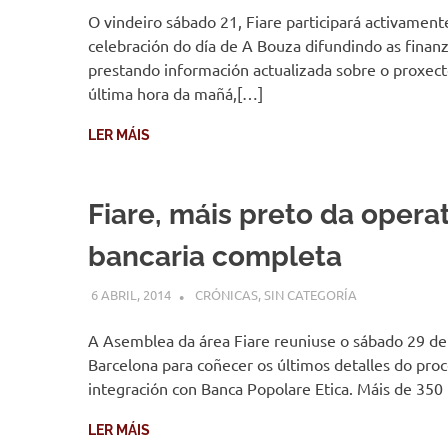
O vindeiro sábado 21, Fiare participará activament
celebración do día de A Bouza difundindo as finanz
prestando información actualizada sobre o proxec
última hora da mañá,[…]
LER MÁIS
Fiare, máis preto da opera
bancaria completa
6 ABRIL, 2014
DESARROLLO
CRÓNICAS
,
SIN CATEGORÍA
A Asemblea da área Fiare reuniuse o sábado 29 d
Barcelona para coñecer os últimos detalles do pro
integración con Banca Popolare Etica. Máis de 350
LER MÁIS