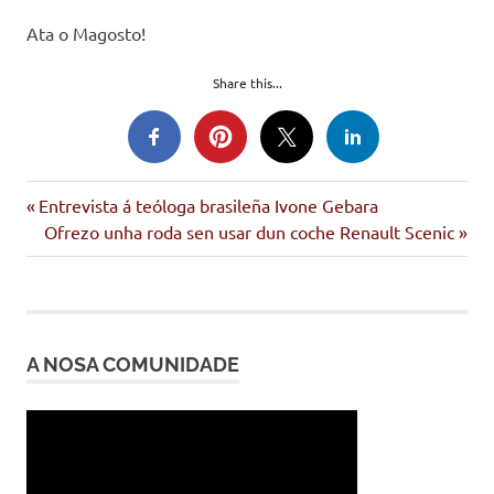
Ata o Magosto!
Share this...
Entrada
Navegación
Entrevista á teóloga brasileña Ivone Gebara
anterior:
Siguiente
Ofrezo unha roda sen usar dun coche Renault Scenic
de
entrada:
entradas
A NOSA COMUNIDADE