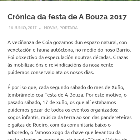
Crónica da festa de A Bouza 2017
26 JUNIO, 2017
COMUNIDADE
NOVAS
,
PORTADA
A veciñanza de Coia gozamos dun espazo natural, con
vexetación e fauna autóctona, no medio do noso Barrio.
Foi obxectivo da especulación noutras décadas. Grazas
ás mobilizacións e reivindicacións da nosa xente
puidemos conservalo ata os nosos días.
É por iso que, cada segundo sábado do mes de Xuño,
lembrámolo coa Festa de A Bouza. Por este motivo, o
pasado sábado, 17 de xuño, os que alí estabamos
puidemos gozar de todos os eventos organizados:
xogos infantís, música da terra ao son das pandereteiras
e gaitas de Rueiro, comida comunitaria baixo o
arboredo, o famoso xogo da chave que levantou da
sesta a todas as xeracións, da banda “Escola Música de