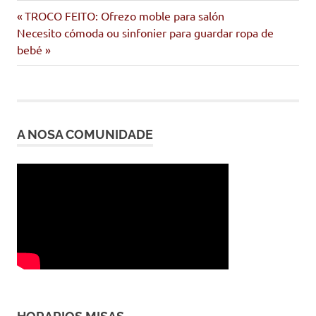
Entrada
Navegación
TROCO FEITO: Ofrezo moble para salón
Siguiente
anterior:
Necesito cómoda ou sinfonier para guardar ropa de
de
entrada:
bebé
entradas
A NOSA COMUNIDADE