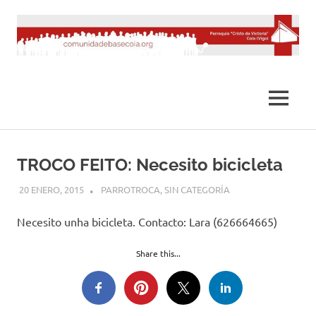
Saltar
al
contenido
MENÚ
TROCO FEITO: Necesito bicicleta
20 ENERO, 2015
DESARROLLO
PARROTROCA
,
SIN CATEGORÍA
Necesito unha bicicleta. Contacto: Lara (626664665)
Share this...