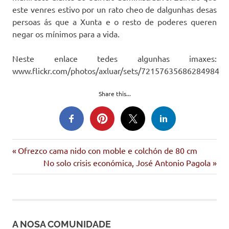
este venres estivo por un rato cheo de dalgunhas desas
persoas ás que a Xunta e o resto de poderes queren
negar os mínimos para a vida.
Neste enlace tedes algunhas imaxes:
www.flickr.com/photos/axluar/sets/72157635686284984
Share this...
dereitos
Entrada
Navegación
Ofrezco cama nido con moble e colchón de 80 cm
sociais
anterior:
Siguiente
No solo crisis económica, José Antonio Pagola
de
renda
entrada:
básica
entradas
xunta
de
Galicia
A NOSA COMUNIDADE