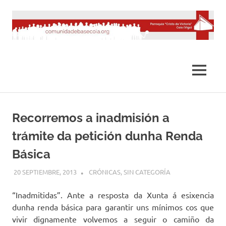
Saltar
al
contenido
MENÚ
Recorremos a inadmisión a
trámite da petición dunha Renda
Básica
20 SEPTIEMBRE, 2013
DESARROLLO
CRÓNICAS
,
SIN CATEGORÍA
“Inadmitidas”. Ante a resposta da Xunta á esixencia
dunha renda básica para garantir uns mínimos cos que
vivir dignamente volvemos a seguir o camiño da