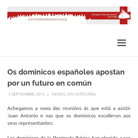
Saltar
al
contenido
MENÚ
Os dominicos españoles apostan
por un futuro en común
3 SEPTIEMBRE, 2013
DESARROLLO
NOVAS
,
SIN CATEGORÍA
Achegamos a nova das reunións ás que está a asistir
Juan Antonio e nas que os dominicos escolleron aos
seus representantes:
Los dominicos de la Península Ibérica han elegido a sus