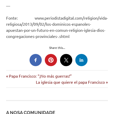
—
Fonte: www.periodistadigital.com/religion/vida-
religiosa/2013/09/02/los-dominicos-espanoles-
apuestan-por-un-futuro-en-comun-religion-iglesia-dios-
congregaciones-provinciales-.shtml
Share this...
dominicos
Entrada
Navegación
Papa Francisco: “¡No más guerras!”
anterior:
Siguiente
La iglesia que quiere el papa Francisco
de
entrada:
entradas
A NOSA COMUNIDADE