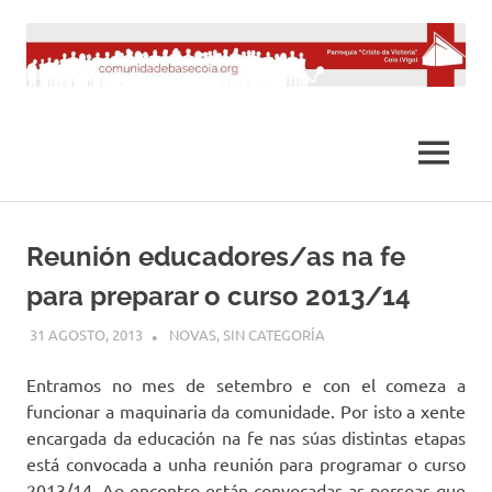
Saltar
al
contenido
MENÚ
Reunión educadores/as na fe
para preparar o curso 2013/14
31 AGOSTO, 2013
DESARROLLO
NOVAS
,
SIN CATEGORÍA
Entramos no mes de setembro e con el comeza a
funcionar a maquinaria da comunidade. Por isto a xente
encargada da educación na fe nas súas distintas etapas
está convocada a unha reunión para programar o curso
2013/14. Ao encontro están convocadas as persoas que