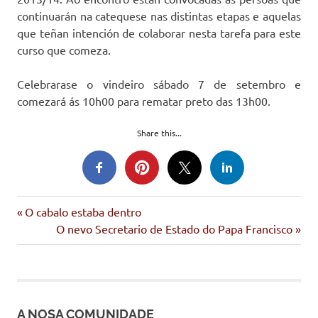
continuarán na catequese nas distintas etapas e aquelas
que teñan intención de colaborar nesta tarefa para este
curso que comeza.
Celebrarase o vindeiro sábado 7 de setembro e
comezará ás 10h00 para rematar preto das 13h00.
Share this...
catequese
Entrada
Navegación
O cabalo estaba dentro
educación
anterior:
Siguiente
O nevo Secretario de Estado do Papa Francisco
de
entrada:
entradas
A NOSA COMUNIDADE