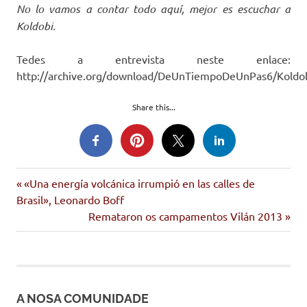
No lo vamos a contar todo aquí, mejor es escuchar a
Koldobi.
Tedes a entrevista neste enlace:
http://archive.org/download/DeUnTiempoDeUnPas6/Koldo
Share this...
canarias
Entrada
Navegación
«Una energía volcánica irrumpió en las calles de
koldobi
anterior:
Brasil», Leonardo Boff
de
velasco
Siguiente
Remataron os campamentos Vilán 2013
entrada:
entradas
A NOSA COMUNIDADE