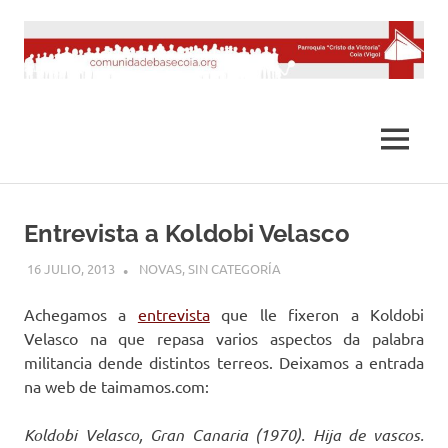
Saltar
al
contenido
MENÚ
Entrevista a Koldobi Velasco
16 JULIO, 2013
DESARROLLO
NOVAS
,
SIN CATEGORÍA
Achegamos a
entrevista
que lle fixeron a Koldobi
Velasco na que repasa varios aspectos da palabra
militancia dende distintos terreos. Deixamos a entrada
na web de taimamos.com:
Koldobi Velasco, Gran Canaria (1970). Hija de vascos.