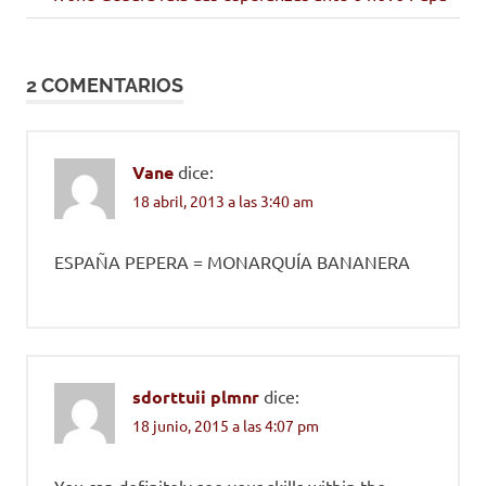
entrada:
PAH
entradas
2 COMENTARIOS
Vane
dice:
18 abril, 2013 a las 3:40 am
ESPAÑA PEPERA = MONARQUÍA BANANERA
sdorttuii plmnr
dice:
18 junio, 2015 a las 4:07 pm