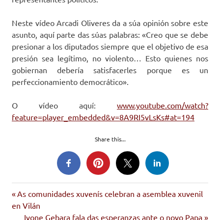
Neste vídeo Arcadi Oliveres da a súa opinión sobre este
asunto, aquí parte das súas palabras: «Creo que se debe
presionar a los diputados siempre que el objetivo de esa
presión sea legítimo, no violento… Esto quienes nos
gobiernan debería satisfacerles porque es un
perfeccionamiento democrático».
O vídeo aquí:
www.youtube.com/watch?
feature=player_embedded&v=8A9RI5vLsKs#at=194
Share this...
arcadi
Entrada
Navegación
As comunidades xuvenís celebran a asemblea xuvenil
oliveres
anterior:
en Vilán
de
desafiuzamentos
Siguiente
Ivone Gebara fala das esperanzas ante o novo Papa