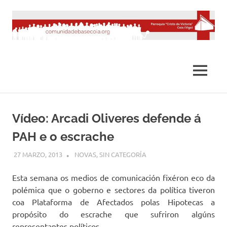
Saltar
al
contenido
MENÚ
Vídeo: Arcadi Oliveres defende á
PAH e o escrache
27 MARZO, 2013
DESARROLLO
NOVAS
,
SIN CATEGORÍA
Esta semana os medios de comunicación fixéron eco da
polémica que o goberno e sectores da política tiveron
coa Plataforma de Afectados polas Hipotecas a
propósito do escrache que sufriron algúns
representantes políticos.