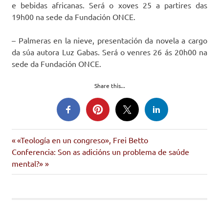
e bebidas africanas. Será o xoves 25 a partires das
19h00 na sede da Fundación ONCE.
– Palmeras en la nieve, presentación da novela a cargo
da súa autora Luz Gabas. Será o venres 26 ás 20h00 na
sede da Fundación ONCE.
Share this...
áfrica
Entrada
Navegación
«Teología en un congreso», Frei Betto
AIDA
Siguiente
anterior:
Conferencia: Son as adicións un problema de saúde
de
entrada:
mental?»
entradas