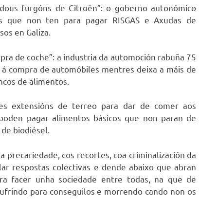
r dous furgóns de Citroën”: o goberno autonómico
tos que non ten para pagar RISGAS e Axudas de
os en Galiza.
pra de coche”: a industria da automoción rabuña 75
s á compra de automóbiles mentres deixa a máis de
ncos de alimentos.
s extensións de terreo para dar de comer aos
 poden pagar alimentos básicos que non paran de
de biodiésel.
 precariedade, cos recortes, coa criminalización da
llar respostas colectivas e dende abaixo que abran
para facer unha sociedade entre todas, na que de
ufrindo para conseguilos e morrendo cando non os