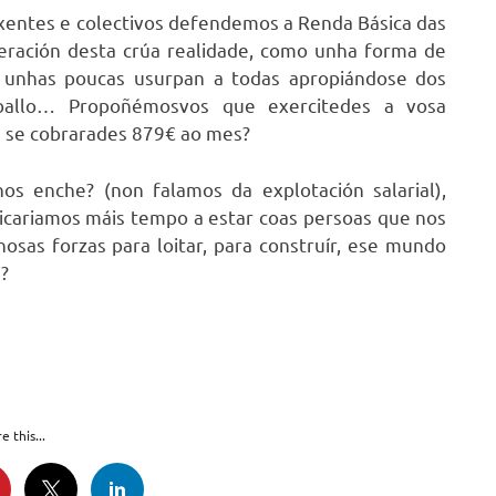
xentes e colectivos defendemos a Renda Básica das
peración desta crúa realidade, como unha forma de
e unhas poucas usurpan a todas apropiándose dos
aballo… Propoñémosvos que exercitedes a vosa
s se cobrarades 879€ ao mes?
os enche? (non falamos da explotación salarial),
dicariamos máis tempo a estar coas persoas que nos
osas forzas para loitar, para construír, ese mundo
?
e this...