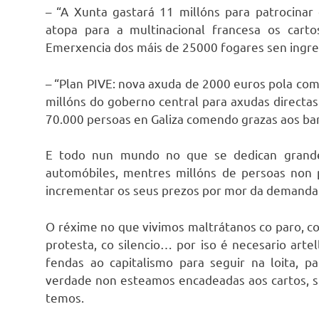
– “A Xunta gastará 11 millóns para patrocina
atopa para a multinacional francesa os car
Emerxencia dos máis de 25000 fogares sen ingres
– “Plan PIVE: nova axuda de 2000 euros pola com
millóns do goberno central para axudas directa
70.000 persoas en Galiza comendo grazas aos ba
E todo nun mundo no que se dedican grande
automóbiles, mentres millóns de persoas non
incrementar os seus prezos por mor da demanda 
O réxime no que vivimos maltrátanos co paro, coa
protesta, co silencio… por iso é necesario arte
fendas ao capitalismo para seguir na loita, 
verdade non esteamos encadeadas aos cartos, s
temos.