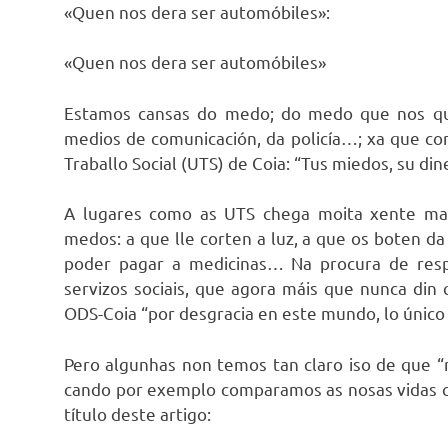
« Quen nos dera ser automóbiles»:
«Quen nos dera ser automóbiles»
Estamos cansas do medo; do medo que nos que
medios de comunicación, da policía…; xa que co
Traballo Social (UTS) de Coia: “Tus miedos, su din
A lugares como as UTS chega moita xente mal
medos: a que lle corten a luz, a que os boten da
poder pagar a medicinas… Na procura de resp
servizos sociais, que agora máis que nunca din 
ODS-Coia “por desgracia en este mundo, lo único q
Pero algunhas non temos tan claro iso de que “
cando por exemplo comparamos as nosas vidas c
título deste artigo: