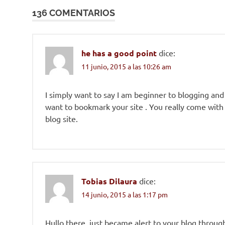
136 COMENTARIOS
entradas
he has a good point
dice:
11 junio, 2015 a las 10:26 am
I simply want to say I am beginner to blogging and 
want to bookmark your site . You really come with 
blog site.
Tobias Dilaura
dice:
14 junio, 2015 a las 1:17 pm
Hullo there, just became alert to your blog throug