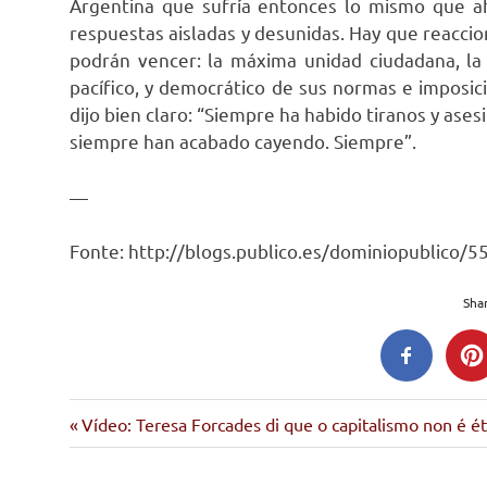
Argentina que sufría entonces lo mismo que a
respuestas aisladas y desunidas. Hay que reaccio
podrán vencer: la máxima unidad ciudadana, la d
pacífico, y democrático de sus normas e imposic
dijo bien claro: “Siempre ha habido tiranos y ases
siempre han acabado cayendo. Siempre”.
—
Fonte: http://blogs.publico.es/dominiopublico/
Shar
juan
Entrada
Navegación
Vídeo: Teresa Forcades di que o capitalismo non é ét
torres
anterior:
de