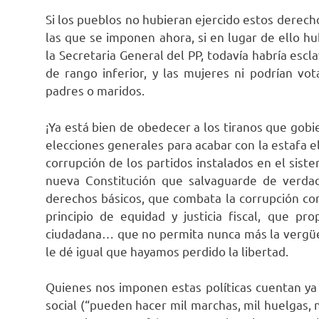
Si los pueblos no hubieran ejercido estos derech
las que se imponen ahora, si en lugar de ello h
la Secretaria General del PP, todavía habría escl
de rango inferior, y las mujeres ni podrían vo
padres o maridos.
¡Ya está bien de obedecer a los tiranos que gob
elecciones generales para acabar con la estafa el
corrupción de los partidos instalados en el siste
nueva Constitución que salvaguarde de verdad 
derechos básicos, que combata la corrupción co
principio de equidad y justicia fiscal, que pr
ciudadana… que no permita nunca más la vergüe
le dé igual que hayamos perdido la libertad.
Quienes nos imponen estas políticas cuentan y
social (“pueden hacer mil marchas, mil huelgas,