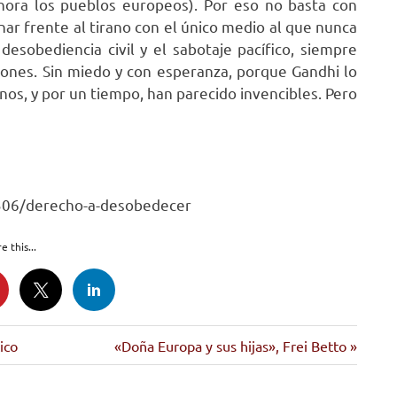
hora los pueblos europeos). Por eso no basta con
nar frente al tirano con el único medio al que nunca
esobediencia civil y el sabotaje pacífico, siempre
iones. Sin miedo y con esperanza, porque Gandhi lo
inos, y por un tiempo, han parecido invencibles. Pero
5506/derecho-a-desobedecer
e this...
Siguiente
ico
«Doña Europa y sus hijas», Frei Betto
entrada: