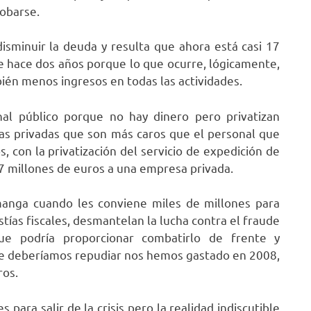
robarse.
disminuir la deuda y resulta que ahora está casi 17
e hace dos años porque lo que ocurre, lógicamente,
én menos ingresos en todas las actividades.
al público porque no hay dinero pero privatizan
sas privadas que son más caros que el personal que
, con la privatización del servicio de expedición de
,7 millones de euros a una empresa privada.
manga cuando les conviene miles de millones para
tías fiscales, desmantelan la lucha contra el fraude
que podría proporcionar combatirlo de frente y
ue deberíamos repudiar nos hemos gastado en 2008,
ros.
para salir de la crisis pero la realidad indiscutible