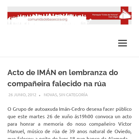
Saltar
al
contenido
MENÚ
Acto de IMÁN en lembranza do
compañeira falecido na rúa
26 JUNIO, 2012
DESARROLLO
NOVAS
,
SIN CATEGORÍA
O Grupo de autoaxuda Imán-Cedro desexa facer público
que este martes 26 de xuño ás19h00 convoca un acto
para honrar a memoria do noso compañeiro Víctor
Manuel, músico de rúa de 39 anos natural de Oviedo,
que faleceu a noite do luns 18 nun banco da Alameda –