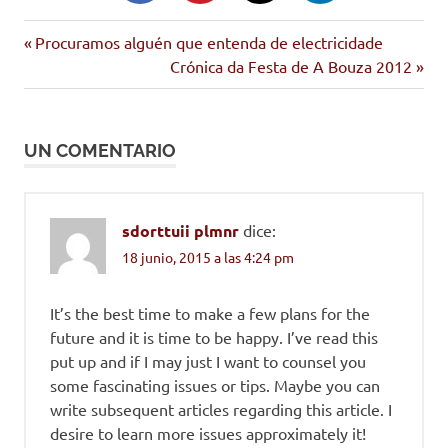
Imán
Entrada
Navegación
Procuramos alguén que entenda de electricidade
sen
anterior:
Siguiente
Crónica da Festa de A Bouza 2012
de
teito
entrada:
entradas
UN COMENTARIO
sdorttuii plmnr
dice:
18 junio, 2015 a las 4:24 pm
It’s the best time to make a few plans for the
future and it is time to be happy. I’ve read this
put up and if I may just I want to counsel you
some fascinating issues or tips. Maybe you can
write subsequent articles regarding this article. I
desire to learn more issues approximately it!