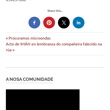
Share this...
Entrada
Navegación
Procuramos microondas
Siguiente
anterior:
Acto de IMÁN en lembranza do compañeira falecido na
de
entrada:
rúa
entradas
A NOSA COMUNIDADE