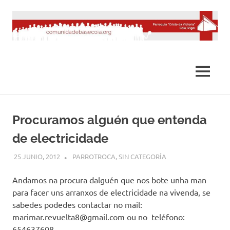
Saltar
al
contenido
MENÚ
Procuramos alguén que entenda
de electricidade
25 JUNIO, 2012
DESARROLLO
PARROTROCA
,
SIN CATEGORÍA
Andamos na procura dalguén que nos bote unha man
para facer uns arranxos de electricidade na vivenda, se
sabedes podedes contactar no mail:
marimar.revuelta8@gmail.com
ou no teléfono:
654637608