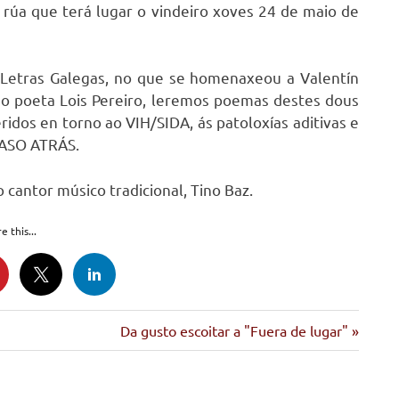
 rúa que terá lugar o vindeiro xoves 24 de maio de
s Letras Galegas, no que se homenaxeou a Valentín
do poeta Lois Pereiro, leremos poemas destes dous
dos en torno ao VIH/SIDA, ás patoloxías aditivas e
PASO ATRÁS.
cantor músico tradicional, Tino Baz.
e this...
Siguiente
Da gusto escoitar a "Fuera de lugar"
entrada: