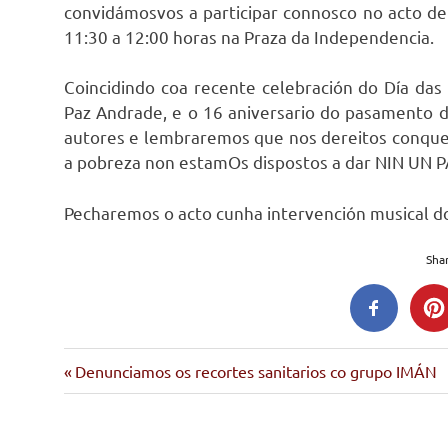
convidámosvos a participar connosco no acto de
11:30 a 12:00 horas na Praza da Independencia.
Coincidindo coa recente celebración do Día da
Paz Andrade, e o 16 aniversario do pasamento 
autores e lembraremos que nos dereitos conqueri
a pobreza non estamOs dispostos a dar NIN UN 
Pecharemos o acto cunha intervención musical do 
Shar
Imán
Entrada
Navegación
Denunciamos os recortes sanitarios co grupo IMÁN
letras
anterior:
de
galegas