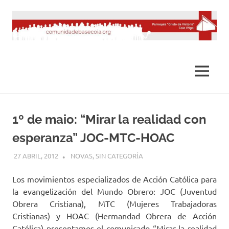
Saltar
al
contenido
MENÚ
1º de maio: “Mirar la realidad con
esperanza” JOC-MTC-HOAC
27 ABRIL, 2012
DESARROLLO
NOVAS
,
SIN CATEGORÍA
Los movimientos especializados de Acción Católica para
la evangelización del Mundo Obrero: JOC (Juventud
Obrera Cristiana), MTC (Mujeres Trabajadoras
Cristianas) y HOAC (Hermandad Obrera de Acción
Católica) presentamos el comunicado “Mirar la realidad