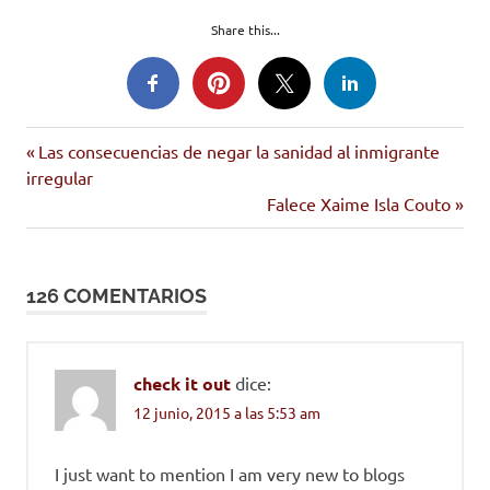
Share this...
esperanza
Entrada
Navegación
Las consecuencias de negar la sanidad al inmigrante
HOAC
anterior:
irregular
de
Siguiente
Falece Xaime Isla Couto
sindicatos
entrada:
entradas
126 COMENTARIOS
check it out
dice:
12 junio, 2015 a las 5:53 am
I just want to mention I am very new to blogs