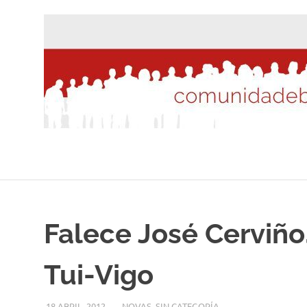
Saltar
al
contenido
Falece José Cerviño
Tui-Vigo
18 ABRIL, 2012
DESARROLLO
NOVAS
,
SIN CATEGORÍA