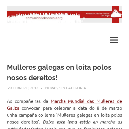
Saltar
al
contenido
MENÚ
Mulleres galegas en loita polos
nosos dereitos!
29 FEBRERO, 2012
DESARROLLO
NOVAS
,
SIN CATEGORÍA
As compañeiras da
Marcha Mundial das Mulleres de
Galiza
convocan para celebrar a data do 8 de marzo
unha campaña co lema ‘Mulleres galegas en loita polos
nosos dereitos’.
Baixo este lema están en marcha as
actividades/actos locais cos que as feministas galegas