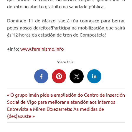
dereito ao aborto gratuíto na sanidade pública.
Domingo 11 de Marzo, sae á rúa connosco para berrar
polos nosos dereitos!Participa na mobilización que sairá
ás 12 horas da estación de tren de Compostela!
+info:
www.feminismo.info
Share this...
dereitos
Entrada
Navegación
O grupo Imán pide a ampliación do Centro de Inserción
sociais
anterior:
Social de Vigo para mellorar a atención aos internos
de
muller
Siguiente
Entrevista a Miren Etxezarreta: As medidas de
entrada:
(des)axuste
entradas