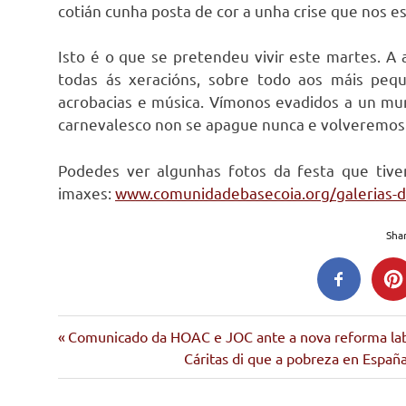
cotián cunha posta de cor a unha crise que nos 
Isto é o que se pretendeu vivir este martes. A 
todas ás xeracións, sobre todo aos máis peq
acrobacias e música. Vímonos evadidos a un mund
carnevalesco non se apague nunca e volveremos
Podedes ver algunhas fotos da festa que tive
imaxes:
www.comunidadebasecoia.org/galerias-
Shar
barrio
Entrada
Navegación
Comunicado da HOAC e JOC ante a nova reforma lab
entroido
anterior:
Siguiente
Cáritas di que a pobreza en Españ
de
entrada:
rueiro