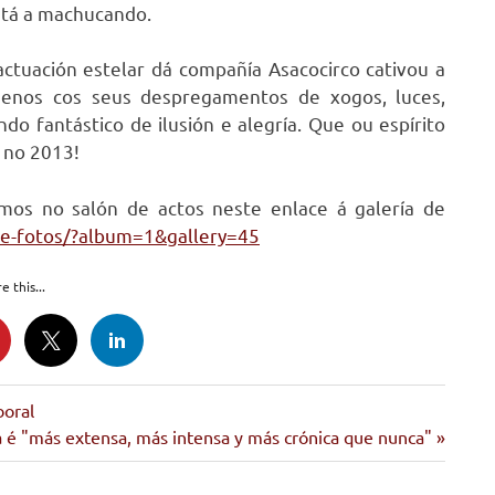
está a machucando.
actuación estelar dá compañía Asacocirco cativou a
uenos cos seus despregamentos de xogos, luces,
o fantástico de ilusión e alegría. Que ou espírito
 no 2013!
mos no salón de actos neste enlace á galería de
de-fotos/?album=1&gallery=45
e this...
oral
a é "más extensa, más intensa y más crónica que nunca"