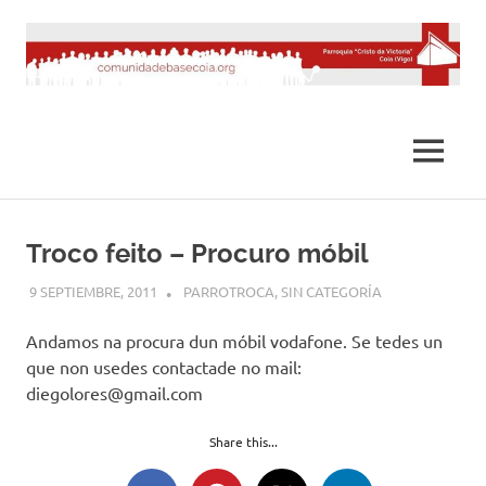
Saltar
al
contenido
MENÚ
Troco feito – Procuro móbil
9 SEPTIEMBRE, 2011
DESARROLLO
PARROTROCA
,
SIN CATEGORÍA
Andamos na procura dun móbil vodafone. Se tedes un
que non usedes contactade no mail:
diegolores@gmail.com
Share this...