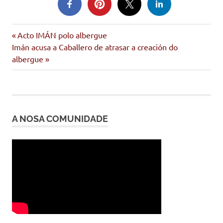
Entrada
Navegación
Acto IMÁN polo albergue
Siguiente
anterior:
Imán acusa a Caballero de atrasar a creación do
de
entrada:
albergue
entradas
A NOSA COMUNIDADE