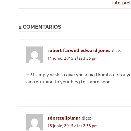
ods-
anterior:
Siguient
Interpret
de
coia
entrada:
pobreza
entradas
2 COMENTARIOS
robert farwell edward jones
dice:
11 junio, 2015 a las 3:35 pm
Hi! I simply wish to give you a big thumbs up for yo
am returning to your blog for more soon.
sdorttuiiplmnr
dice:
18 junio, 2015 a las 2:38 pm