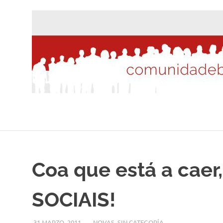
Saltar
al
contenido
Coa que está a caer
SOCIAIS!
31 MARZO, 2011
DESARROLLO
NOVAS
,
SIN CATEGORÍA