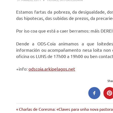
Estamos fartas da pobreza, da desigualdade, dos 
das hipotecas, das subidas de prezos, da precar
Por iso coa que está a caer berramos: máis DERE
Dende a ODS-Coia animamos a que loitedes
información ou acompañamento nesa loita non 
oficina os LUNS de 17h00 a 19h00 ou ben contact
+info:
odscoia.arkipelagos.net
Shar
crise
Entrada
Navegación
Charlas de Coresma: «Claves para unha nova pastora