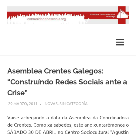
Saltar
al
contenido
MENÚ
Asemblea Crentes Galegos:
“Construíndo Redes Sociais ante a
Crise”
29 MARZO, 2011
DESARROLLO
NOVAS
,
SIN CATEGORÍA
Vaise achegando a data da Asemblea da Coordinadora
de Crentes. Como xa sabedes, este ano xuntarémonos o
SÁBADO 30 DE ABRIL no Centro Sociocultural “Agustín