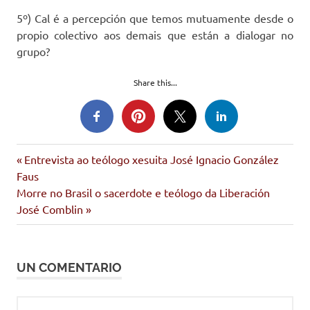
5º) Cal é a percepción que temos mutuamente desde o
propio colectivo aos demais que están a dialogar no
grupo?
Share this...
crentes
Entrada
Navegación
Entrevista ao teólogo xesuita José Ignacio González
galegos
anterior:
Faus
de
crise
Siguiente
Morre no Brasil o sacerdote e teólogo da Liberación
entrada:
José Comblin
entradas
UN COMENTARIO