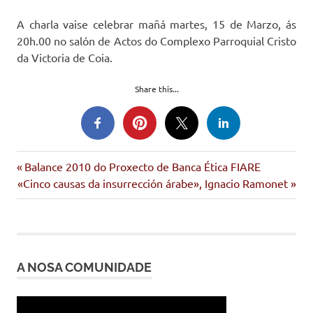
A charla vaise celebrar mañá martes, 15 de Marzo, ás
20h.00 no salón de Actos do Complexo Parroquial Cristo
da Victoria de Coia.
Share this...
sanidade
Entrada
Navegación
Balance 2010 do Proxecto de Banca Ética FIARE
Siguiente
anterior:
«Cinco causas da insurrección árabe», Ignacio Ramonet
de
entrada:
entradas
A NOSA COMUNIDADE