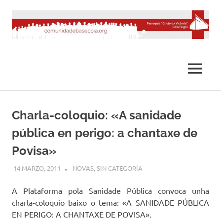
Saltar
al
contenido
MENÚ
Charla-coloquio: «A sanidade
pública en perigo: a chantaxe de
Povisa»
14 MARZO, 2011
DESARROLLO
NOVAS
,
SIN CATEGORÍA
A Plataforma pola Sanidade Pública convoca unha
charla-coloquio baixo o tema: «A SANIDADE PÚBLICA
EN PERIGO: A CHANTAXE DE POVISA».