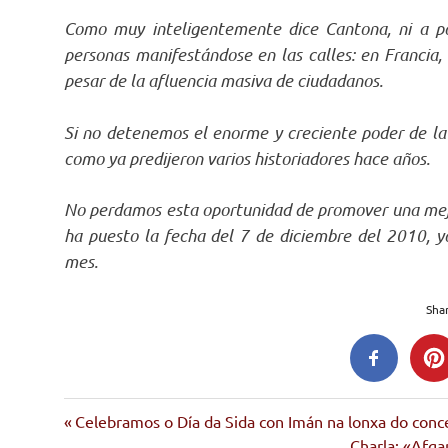
Como muy inteligentemente dice Cantona, ni a pol
personas manifestándose en las calles: en Francia,
pesar de la afluencia masiva de ciudadanos.
Si no detenemos el enorme y creciente poder de la 
como ya predijeron varios historiadores hace años.
No perdamos esta oportunidad de promover una mejo
ha puesto la fecha del 7 de diciembre del 2010, y
mes.
Shar
banca
Entrada
Navegación
Celebramos o Día da Sida con Imán na lonxa do conc
capitalismo
anterior:
Siguiente
Charla: «Afgan