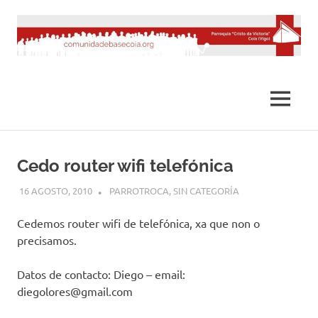
Saltar
al
contenido
MENÚ
Cedo router wifi telefónica
16 AGOSTO, 2010
DESARROLLO
PARROTROCA
,
SIN CATEGORÍA
Cedemos router wifi de telefónica, xa que non o
precisamos.
Datos de contacto: Diego – email:
diegolores@gmail.com