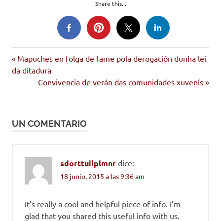
Share this...
Entrada
Navegación
Mapuches en folga de fame pola derogación dunha lei
anterior:
da ditadura
de
Siguiente
Convivencia de verán das comunidades xuvenís
entrada:
entradas
UN COMENTARIO
sdorttuiiplmnr
dice:
18 junio, 2015 a las 9:36 am
It’s really a cool and helpful piece of info. I’m
glad that you shared this useful info with us.