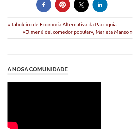
Entrada
Navegación
Taboleiro de Economía Alternativa da Parroquia
anterior:
Siguiente
«El menú del comedor popular», Marieta Manso
de
entrada:
entradas
A NOSA COMUNIDADE