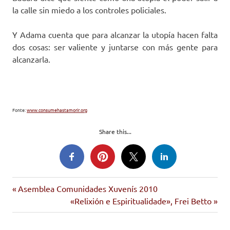
la calle sin miedo a los controles policiales.
Y Adama cuenta que para alcanzar la utopía hacen falta
dos cosas: ser valiente y juntarse con más gente para
alcanzarla.
Fonte:
www.consumehastamorir.org
Share this...
Entrada
Navegación
Asemblea Comunidades Xuvenís 2010
anterior:
Siguiente
«Relixión e Espiritualidade», Frei Betto
de
entrada: