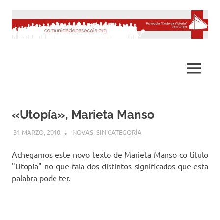
Saltar
al
contenido
MENÚ
«Utopía», Marieta Manso
31 MARZO, 2010
DESARROLLO
NOVAS
,
SIN CATEGORÍA
Achegamos este novo texto de Marieta Manso co título
"Utopía" no que fala dos distintos significados que esta
palabra pode ter.