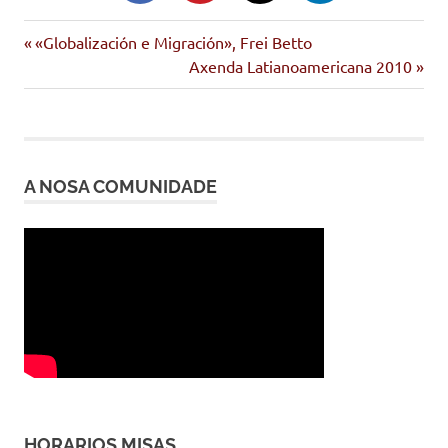
Entrada
Navegación
«Globalización e Migración», Frei Betto
anterior:
Siguiente
Axenda Latianoamericana 2010
de
entrada:
entradas
A NOSA COMUNIDADE
HORARIOS MISAS