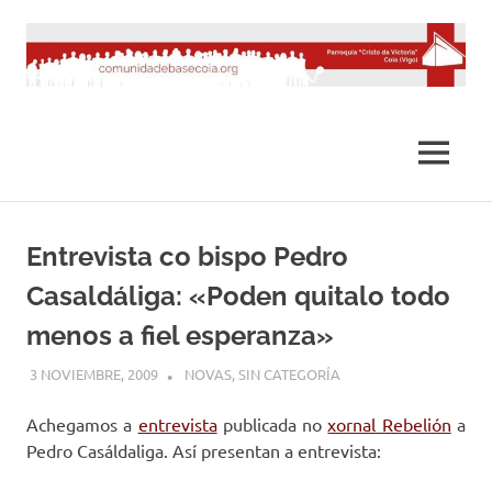
Saltar
al
contenido
MENÚ
Entrevista co bispo Pedro
Casaldáliga: «Poden quitalo todo
menos a fiel esperanza»
3 NOVIEMBRE, 2009
DESARROLLO
NOVAS
,
SIN CATEGORÍA
Achegamos a
entrevista
publicada no
xornal Rebelión
a
Pedro Casáldaliga. Así presentan a entrevista: